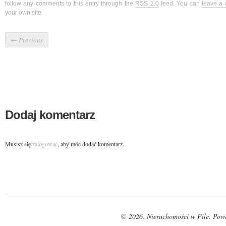
follow any comments to this entry through the
RSS 2.0
feed. You can
leave a
your own site.
←
Previous
Dodaj komentarz
Musisz się
zalogować
, aby móc dodać komentarz.
© 2026. Nieruchomości w Pile. Pow