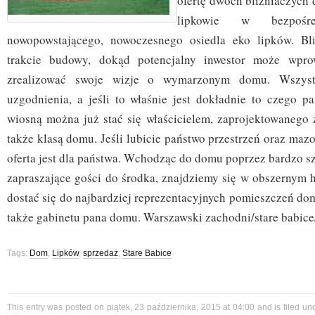
ofertę dwóch bliźniaczyc
lipkowie w bezpośre
nowopowstającego, nowoczesnego osiedla eko lipków. B
trakcie budowy, dokąd potencjalny inwestor może wpro
zrealizować swoje wizje o wymarzonym domu. Wszyst
uzgodnienia, a jeśli to właśnie jest dokładnie to czego pa
wiosną można już stać się właścicielem, zaprojektowanego
także klasą domu. Jeśli lubicie państwo przestrzeń oraz mazo
oferta jest dla państwa. Wchodząc do domu poprzez bardzo s
zapraszające gości do środka, znajdziemy się w obszernym 
dostać się do najbardziej reprezentacyjnych pomieszczeń dom
także gabinetu pana domu. Warszawski zachodni/stare babice
Tags:
Dom
,
Lipków
,
sprzedaż
,
Stare Babice
This entry was posted on piątek, 23 października, 2015 at 04:00 and is filed u