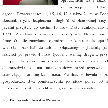
ogrodzeniem las a także 
salonu wyjście na balko
ogrodu. Powierzchnie: 11, 15, 16, 17 a także 21 mkw. Pod
skosami, strych. Bezpieczna odległość od planowanej trasy
jadalni przejście do kuchni 15 mkw. Duży, funkcjonaln
1999 r. A wykończony oraz zamieszkały w 2000r. Świetnie n
firmę. Osiedle zamykane, ogrodzone, z kontrolą dostępu. P
wiatrołap oraz hall do salonu połączonego z jadalnią (
łazienki po prawie 4 mkw (jedna z wanną, druga z prys
przejście do garażu mieszczącego dwa znaczne samochody
chomiczówki, ostatnia linia zabudowy przed rezerwate
stanowiącym otulinę kampinosu. Piwnica: kotłownia z pra
gospodarcze, dwa pomieszczenia po nieco ponad 30 
możliwością zrobienia oddzielnego wejścia z zewnątrz.
Tags:
Dom
,
sprzedaż
,
Trzmielów
,
Warszawa