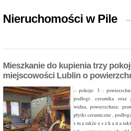
Nieruchomości w Pile
mi
Mieszkanie do kupienia trzy poko
miejscowości Lublin o powierzch
– pokoje: 3 : powierzchn
podłogi: ceramika oraz 
widna, powierzchnia: pra
płytki ceramiczne , podłoga
s m a także e s z k a n a tak