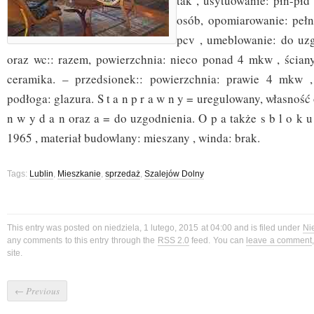
tak , usytuowanie: płn-płd 
osób, opomiarowanie: pełn
pcv , umeblowanie: do uzg
oraz wc:: razem, powierzchnia: nieco ponad 4 mkw , ściany:
ceramika. – przedsionek:: powierzchnia: prawie 4 mkw ,
podłoga: glazura. S t a n p r a w n y = uregulowany, własność
n w y d a n oraz a = do uzgodnienia. O p a także s b l o k
1965 , materiał budowlany: mieszany , winda: brak.
Tags:
Lublin
,
Mieszkanie
,
sprzedaż
,
Szalejów Dolny
This entry was posted on niedziela, 1 lutego, 2015 at 04:00 and is filed under
Ni
any comments to this entry through the
RSS 2.0
feed. You can
leave a comment
site.
←
Previous