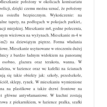
Mieszkanie położony w okolicach komisariatu
policji, dzięki czemu można uznać, że położony
na osiedlu bezpiecznym. Wykończenie: na
alne tapety, na podłogach w pokojach parkiet,.
cji miejskiej. Mieszkanie m4, godne polecenia,
plonym wieżowcu na wyżynach. Mieszkanie m-4 w
m2) na dziewiątym piętrze. Forma władania
ciowe. Mieszkanie usytuowane w otoczeniu dużej
ielnicy z bardzo ładnym widokiem na panoramę
 osobno, glazura oraz terakota, wanna. W
dzina, w łazience oraz wc kafelki na ścianach
ją się takie obiekty jak: szkoły, przedszkole,
kościół, sklepy, rynek. W mieszkaniu wymienione
enna na plastikowe a także drzwi frontowe na
wi główne antywłamaniowe. W kuchni zostają
owa z piekarnikiem, w łazience pralka, szafki