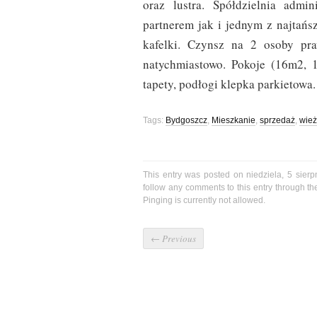
oraz lustra. Spółdzielnia admi
partnerem jak i jednym z najtańs
kafelki. Czynsz na 2 osoby pra
natychmiastowo. Pokoje (16m2, 
tapety, podłogi klepka parkietowa.
Tags:
Bydgoszcz
,
Mieszkanie
,
sprzedaż
,
wie
This entry was posted on niedziela, 5 sierp
follow any comments to this entry through t
Pinging is currently not allowed.
←
Previous