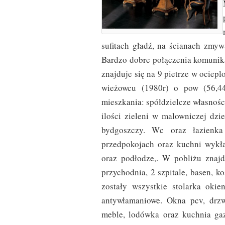
sufitach gładź, na ścianach zmyw
Bardzo dobre połączenia komunika
znajduje się na 9 pietrze w ocie
wieżowcu (1980r) o pow (56,44
mieszkania: spółdzielcze własnoś
ilości zieleni w malowniczej dz
bydgoszczy. Wc oraz łazienka
przedpokojach oraz kuchni wykła
oraz podłodze,. W pobliżu znajdu
przychodnia, 2 szpitale, basen, 
zostały wszystkie stolarka oki
antywłamaniowe. Okna pcv, drz
meble, lodówka oraz kuchnia gaz