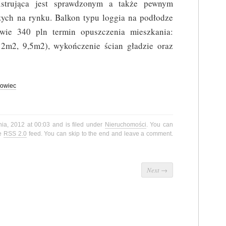
nistrująca jest sprawdzonym a także pewnym
zych na rynku. Balkon typu loggia na podłodze
wie 340 pln termin opuszczenia mieszkania:
12m2, 9,5m2), wykończenie ścian gładzie oraz
żowiec
nia, 2012 at 00:03 and is filed under
Nieruchomości
. You can
he
RSS 2.0
feed. You can skip to the end and leave a comment.
Next
→