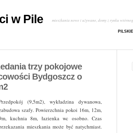
i w Pile
mieszkania nowe i używane, domy z rynku wtórne
PILSKI
zedania trzy pokojowe
scowości Bydgoszcz o
m2
Przedpokój (9,5m2), wykładzina dywanowa,
zabudowa szafy. Powierzchnia pokoi 16m, 12m,
9m, kuchnia 8m, łazienka wc osobno. Czas
przekazania mieszkania może być natychmiast.