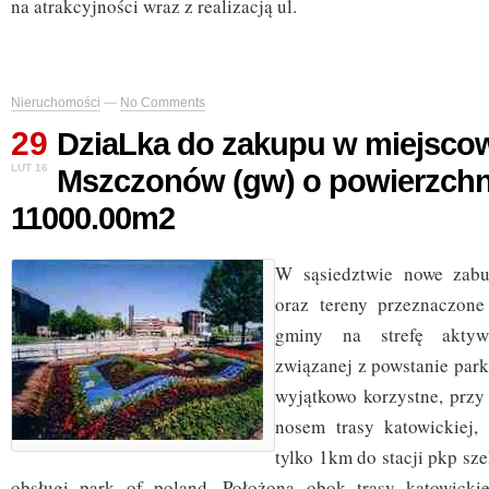
na atrakcyjności wraz z realizacją ul.
Nieruchomości
—
No Comments
29
DziaLka do zakupu w miejsco
LUT 16
Mszczonów (gw) o powierzchn
11000.00m2
W sąsiedztwie nowe zabu
oraz tereny przeznaczon
gminy na strefę aktywn
związanej z powstanie park
wyjątkowo korzystne, przy 
nosem trasy katowickiej,
tylko 1km do stacji pkp sze
obsługi park of poland. Położona obok trasy katowick