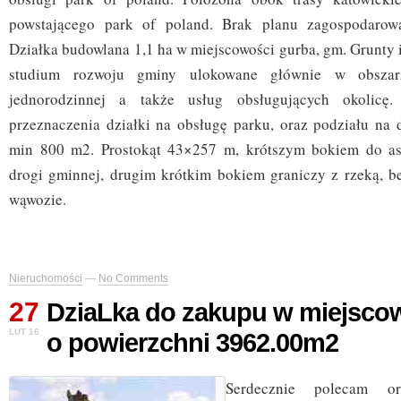
powstającego park of poland. Brak planu zagospodarowa
Działka budowlana 1,1 ha w miejscowości gurba, gm. Grunty i
studium rozwoju gminy ulokowane głównie w obsza
jednorodzinnej a także usług obsługujących okolicę
przeznaczenia działki na obsługę parku, oraz podziału na 
min 800 m2. Prostokąt 43×257 m, krótszym bokiem do asfa
drogi gminnej, drugim krótkim bokiem graniczy z rzeką, b
wąwozie.
Nieruchomości
—
No Comments
27
DziaLka do zakupu w miejsco
LUT 16
o powierzchni 3962.00m2
Serdecznie polecam o