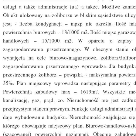
usługi a także administracje (ua) a także. Możliwe zamier
Obiekt ulokowany na żoliborzu w bliskim sąsiedztwie ulic
jest. · liczba kondygnacji – mpzp nie określa. Ilość mi
powierzchnia biurowych – 18/1000 m2. Ilość miejsc garażow
handlowych – 15/1000 m2. W oparciu o zapisy m
zagospodarowania przestrzennego. W obecnym stanie ob
wynajęcia na cele biurowo-magazynowe, żoliborz/żolibo
zagospodarowania przestrzennego wprowadza dla budynk
przestrzennego żoliborz – powązki. · maksymalna powier
35%. Plan miejscowy wprowadza następujące parametry dla
Powierzchnia zabudowy max – 1619m?. Wszystkie med
kanalizację, gaz, prąd, co. Nieruchomość nie jest zadłu
przejrzystym stanem prawnym. Funkcje usługi administracji 
daje wybudowanie budynku. Nieruchomość znajdująca się 
którego obowiązuje miejscowy plan. Biurowo-handlowo-usł
(szacowanej) powierzchni naziemnej. Obecnie zabudow