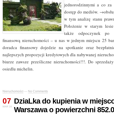
jednorodzinnymi a co za 
dostęp do mediów. →obsług
w tym analizę stanu praw
Położenie w starym lesie
także odpoczynek po 
finansową nieruchomości – u nas w jednym miejscu 25 ba
doradca finansowy dojedzie na spotkanie oraz bezpłatni
najlepszych propozycji kredytowych dla nabywanej nieruch
biurze zawsze prześliczne nieruchomości!!!. Do sprzedaż
osiedlu michelin.
Nieruchomości
—
No Comments
07
DziaLka do kupienia w miejsc
MAR 16
Warszawa o powierzchni 852.