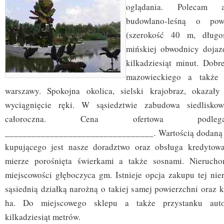
oglądania. Polecam a
budowlano-leśną o po
(szerokość 40 m, długo
mińskiej obwodnicy dojaz
kilkadziesiąt minut. Dob
mazowieckiego a takż
warszawy. Spokojna okolica, sielski krajobraz, okazał
wyciągnięcie ręki. W sąsiedztwie zabudowa siedliskow
całoroczna. Cena ofertowa podlega
_________________________________. Wartością dodaną tej
kupującego jest nasze doradztwo oraz obsługa kredytow
mierze porośnięta świerkami a także sosnami. Nieruch
miejscowości głęboczyca gm. Istnieje opcja zakupu tej nie
sąsiednią działką narożną o takiej samej powierzchni oraz ks
ha. Do miejscowego sklepu a także przystanku auto
kilkadziesiąt metrów.