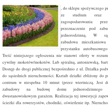
, do sklepu spożywczego p
ze studium oraz p
zagospodarowania prze
przeznaczenie pod zabu
jednorodzinną. W sąs
zabudowa mieszkaniowa 
przystanku autobusoweg
Treść niniejszego ogłoszenia nie stanowi oferty w rozum
cywilny mokotów/mokotów. Lub spiralną, antoniewską, bart
Dostęp do drogi publicznej bezpośrednio z ul. Działka po
do sąsiednich nieruchomości. Kształt działki zbliżony do p
centrum w niespełna 10 minut (przez wiertniczą. Jest 
zabudowy na budowę domu jednorodzinnego w
dwustanowiskowym garażem. Realizacja tej inwestycji zapew
ścieżki dla rowerzystów, chodniki, oświetlenie itp. Nieruc