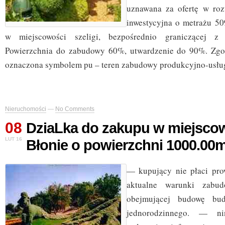
uznawana za ofertę w roz
inwestycyjna o metrażu 5
w miejscowości szeligi, bezpośrednio graniczącej z
Powierzchnia do zabudowy 60%, utwardzenie do 90%. Zgo
oznaczona symbolem pu – teren zabudowy produkcyjno-usłu
Nieruchomości
—
No Comments
08
DziaLka do zakupu w miejsco
LUT 16
Błonie o powierzchni 1000.00
— kupujący nie płaci pro
aktualne warunki zabud
obejmującej budowę bud
jednorodzinnego. — nin