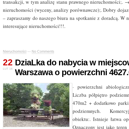
transakcji, w tym analizę stanu prawnego nieruchomości;. 
nieruchomości (wyceny, analizy porównawcze);. Dobry dojazd
– zapraszamy do naszego biura na spotkanie z doradcą. W 
interesujące nieruchomości!!!.
Nieruchomości
—
No Comments
22
DziaLka do nabycia w miejsco
LUT 16
Warszawa o powierzchni 4627
· powierzchni abiologic
Liczba półpiętro podziem
470m2 + dodatkowo parki
podziemnych. Komercy
obiektu:. Istnieje łatwa op
Oznaczony jest jako teren