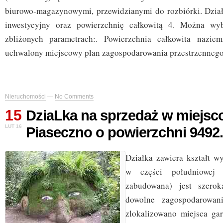
biurowo-magazynowymi, przewidzianymi do rozbiórki. Dział
inwestycyjny oraz powierzchnię całkowitą 4. Można w
zbliżonych parametrach:. Powierzchnia całkowita nazi
uchwalony miejscowy plan zagospodarowania przestrzennego 
Nieruchomości
—
No Comments
15
DziaLka na sprzedaż w miejsc
LUT 16
Piaseczno o powierzchni 9492
Działka zawiera kształt wy
w części południowej 
zabudowana) jest szerok
dowolne zagospodarowan
zlokalizowano miejsca ga