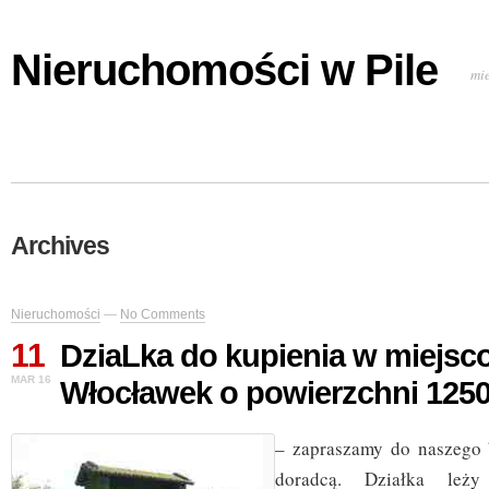
Nieruchomości w Pile
mi
Archives
Nieruchomości
—
No Comments
11
DziaLka do kupienia w miejsc
MAR 16
Włocławek o powierzchni 125
– zapraszamy do naszego 
doradcą. Działka leż