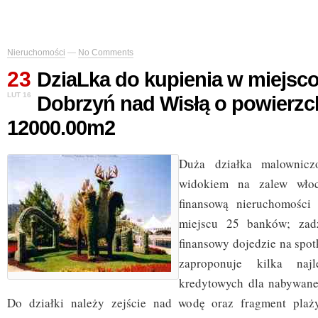
Nieruchomości
—
No Comments
23
DziaLka do kupienia w miejsc
LUT 16
Dobrzyń nad Wisłą o powierzc
12000.00m2
Duża działka malownicz
widokiem na zalew włoc
finansową nieruchomośc
miejscu 25 banków; zad
finansowy dojedzie na spot
zaproponuje kilka najl
kredytowych dla nabywane
Do działki należy zejście nad wodę oraz fragment pla