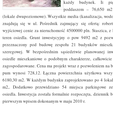
każdy budynek. Ii pi
poddaszem – 76,650 m2
(lokale dwupoziomowe). Wszystkie media (kanalizacja, wodoc
znajdują się w ul. Pośrednik zajmujący się ofertą: rober
wyjściowej cenie za nieruchomość 4500000 pln. Staszica, z 
teren osiedla. Grunt inwestycyjny o pow 9492 m2 z poz
przeznaczony pod budowę zespołu 21 budynków mieszk
szeregowej. W bezpośrednim sąsiedztwie planowanej inw
osiedle mieszkaniowe o podobnym charakterze, całkowicie
zagospodarowane. Cena ma projekt wraz z pozwoleniem na 
pum wynosi 728,12. Łączna powierzchnia użytkowa wszys
6180,30 m2. W każdym budynku zaprojektowano po 4 lokale
m2,. Dodatkowo przewidziano 54 miejsca parkingowe ze
osiedla. Inwestycja została formalnie rozpoczęta, dziennik 
pierwszym wpisem dokonanym w maju 2010 r.