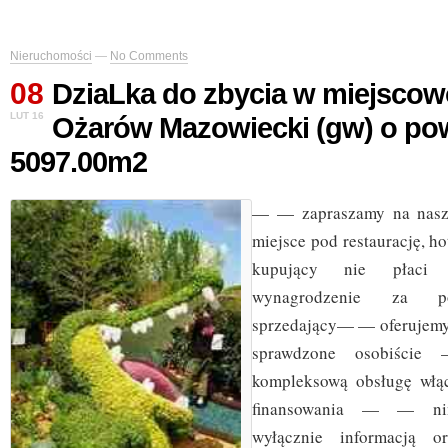
Nieruchomości
—
No Comments
08
DziaLka do zbycia w miejscow
LUT 16
Ożarów Mazowiecki (gw) o po
5097.00m2
— — zapraszamy na naszą
miejsce pod restaurację, ho
kupujący nie płac
wynagrodzenie za po
sprzedający— — oferujemy
sprawdzone osobiści
kompleksową obsługę włą
finansowania — — nini
wyłącznie informacją 