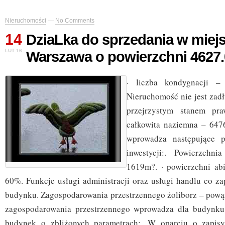
Nieruchomości
—
No Comments
14
DziaLka do sprzedania w miej
LUT 16
Warszawa o powierzchni 4627
· liczba kondygnacji –
Nieruchomość nie jest zadł
przejrzystym stanem pra
całkowita naziemna – 647
wprowadza następujące p
inwestycji:. Powierzch
1619m?. · powierzchni ab
60%. Funkcje usługi administracji oraz usługi handlu co 
budynku. Zagospodarowania przestrzennego żoliborz – pową
zagospodarowania przestrzennego wprowadza dla budynk
budynek o zbliżonych parametrach:. W oparciu o zapis