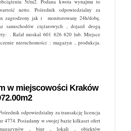
obciążeniu 5t/m2. Podana kwota wynajmu to
wartość netto. Pośrednik odpowiedzialny za
eren zagrodzony jak i monitorowany 24h/dobę.
az samochodów ciężarowych , dojazd drogą
erty: . Rafał moskal 601 626 620 lub. Miejsce
aczenie nieruchomości : magazyn , produkcja.
em w miejscowości Kraków
972.00m2
Pośrednik odpowiedzialny za transakcję licencja
nr 4774. Posiadamy w swojej bazie kilkaset ofert
magazynów , biur , lokali , obiektów