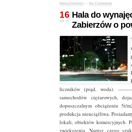
Nieruchomości
—
No Comments
16
Hala do wynaję
SIE 15
Zabierzów o po
liczników (prąd, woda).
samochodów ciężarowych, doja
dopuszczalnym obciążeniu 5t/m
produkcja nieuciążliwa. Posiadamy
lokali, obiektów komercyjnych. 
zwiększenia. Napisz czego szuk