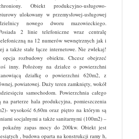
chroniony. Obiekt produkcyjno-usługowo-
biurowy ulokowany w przemysłowej-usługowej
dzielnicy nowego dworu mazowieckiego.
Posiada 2 linie telefoniczne wraz centralę
telefoniczną na 12 numerów wewnętrznych jak i
j a także stałe łącze internetowe. Nie zwlekaj!
je opcja rozbudowy obiektu. Chcesz obejrzeć
oś inny. Położony na działce o powierzchni
anowiącą działkę o powierzchni 620m2, z
wnej, powiatowej. Duży teren zamknięty, wokół
dziesięciu samochodom. Powierzchnia całego
ą na parterze hala produkcyjna, pomieszczenia
0m2)- wysokość 6,60m oraz piętro na którym są
niami socjalnymi a także sanitarnymi (100m2) –
a pokaźny zapas mocy do 200kw. Obiekt jest
siątych , budowa oparta na konstrukcji ramy h,