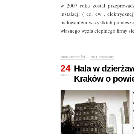
w 2007 roku został przeprowad
instalacji ( co, cw , elektryczn
malowaniem wszystkich pomieszc
własnego węzła cieplnego firmy si
Nieruchomości
—
No Comments
24
Hala w dzierża
WRZ 15
Kraków o powi