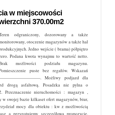
cia w miejscowości
wierzchni 370.00m2
Teren odgraniczony, dozorowany a także
monitorowany, otoczenie magazynów a także hal
produkcyjnych. Jedno wejście ( brama) półpiętro
zero. Podana kwota wynajmu to wartość netto.
Brak możliwości podziału magazynu.
Pomieszczenie puste bez regałów. Wskazań
 ————————————. Możliwy podjazd dla
zd drogą asfaltową. Posadzka nie pylna o
2. Przeznaczenie nieruchomości : magazyn ,
 w swojej bazie kilkaset ofert magazynów, biur,
Przydział mocy dla obiektu : kw z możliwością
asz a przygotujemy szczegółową propozycję.