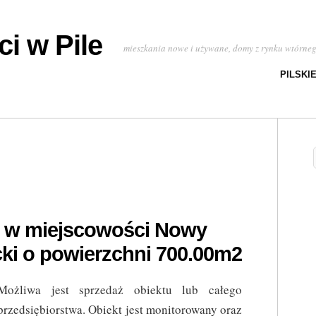
i w Pile
mieszkania nowe i używane, domy z rynku wtórne
PILSKI
u w miejscowości Nowy
i o powierzchni 700.00m2
Możliwa jest sprzedaż obiektu lub całego
przedsiębiorstwa. Obiekt jest monitorowany oraz