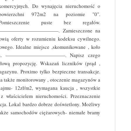
komercyjnych. Do wynajęcia nieruchomość o
powierzchni 972m2 na poziomie "0".
Pomieszczenie puste bez regałów.
————————————. Zamieszczone na
nowią oferty w rozumieniu kodeksu cywilnego.
wego. Idealne miejsce ,skomunikowane , koło
rakowa. ————————————. Napisz czego
łową propozycję. Wskazań liczników (prąd ,
agazynu. Proximo tylko bezpieczne transakcje.
 a także monitorowany , otoczenie magazynów a
najmu- 12zł/m2, wymagana kaucja , wszystkie
 właścicielem nieruchomości. Przeznaczenie
cja. Lokal bardzo dobrze doświetlony. Możliwy
 także samochodów ciężarowych- niemałe bramy