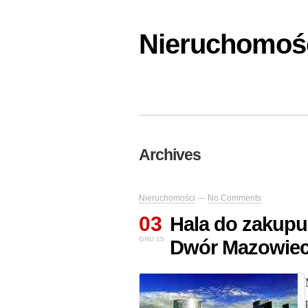
Nieruchomośc
Archives
Nieruchomości
—
No Comments
03
Hala do zakup
GRU 15
Dwór Mazowieck