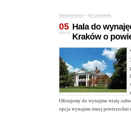
Nieruchomości
—
No Comments
05
Hala do wynaję
WRZ 15
Kraków o powie
Oferujemy do wynajmu wiatę zabu
opcja wynajmu innej powierzchni 