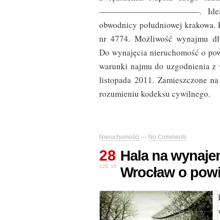
————————————. Idealne m
obwodnicy południowej krakowa. P
nr 4774. Możliwość wynaj
Do wynajęcia nieruchomość o pow
warunki najmu do uzgodnienia z 
listopada 2011. Zamieszczone na 
rozumieniu kodeksu cywilnego.
Nieruchomości
—
No Comments
28
Hala na wynaje
CZE 15
Wrocław o powi