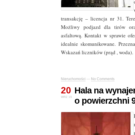
transakcję – licencja nr 31. T
Możliwy podjazd dla tirów or
asfaltową. Kontakt w sprawie of
idealnie skomunikowane. Przezn
Wskazań liczników (prąd , woda).
Nieruchomości
—
No Comments
20
Hala na wynaj
WRZ 15
o powierzchni 