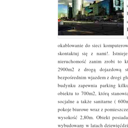
okablowanie do sieci komputerowe
skontaktuj się z nami!. Istnie
nieruchomość zanim zrobi to kt
2900m2 z drogą dojazdową st
bezpośrednim wjazdem z drogi głó
budynku zapewnia parking kilku
obiektu to 700m2, którą stanowi
socjalne a także sanitarne ( 60
pokoje biurowe wraz z pomieszcze
wysokość 2,80m. Obiekt posiad
wybudowany w latach dziewięćdzie