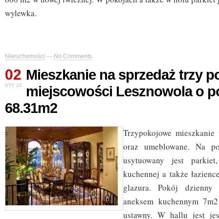
wylewka.
Nieruchomości
—
No Comments
02
Mieszkanie na sprzedaż trzy 
STY 15
miejscowości Lesznowola o p
68.31m2
Trzypokojowe mieszkanie
oraz umeblowane. Na po
usytuowany jest parkie
kuchennej a także łazience
glazura. Pokój dzienny
aneksem kuchennym 7m2 
ustawny. W hallu jest je