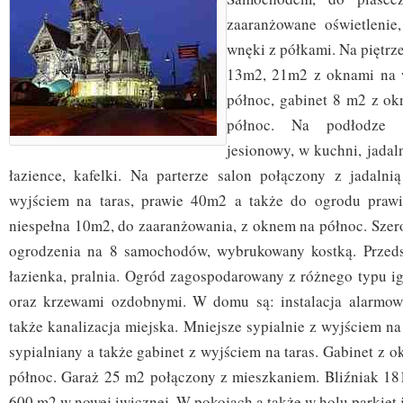
zaaranżowane oświetlenie,
wnęki z półkami. Na piętrze
13m2, 21m2 z oknami na 
północ, gabinet 8 m2 z o
północ. Na podłodze 
jesionowy, w kuchni, jadaln
łazience, kafelki. Na parterze salon połączony z jadalni
wyjściem na taras, prawie 40m2 a także do ogrodu praw
niespełna 10m2, do zaaranżowania, z oknem na północ. Szer
ogrodzenia na 8 samochodów, wybrukowany kostką. Przeds
łazienka, pralnia. Ogród zagospodarowany z różnego typu i
oraz krzewami ozdobnymi. W domu są: instalacja alarmowa
także kanalizacja miejska. Mniejsze sypialnie z wyjściem na
sypialniany a także gabinet z wyjściem na taras. Gabinet z 
północ. Garaż 25 m2 połączony z mieszkaniem. Bliźniak 18
600 m2 w nowej iwicznej. W pokojach a także w holu parkiet 