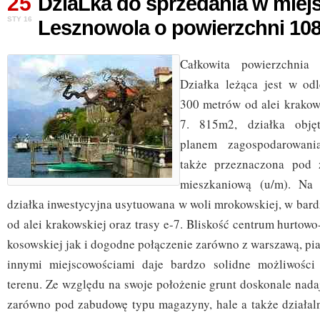
25
DziaLka do sprzedania w miej
STY 16
Lesznowola o powierzchni 10
Całkowita powierzchnia
Działka leżąca jest w od
300 metrów od alei krakows
7. 815m2, działka obję
planem zagospodarowani
także przeznaczona pod 
mieszkaniową (u/m). Na 
działka inwestycyjna usytuowana w woli mrokowskiej, w bardz
od alei krakowskiej oraz trasy e-7. Bliskość centrum hurto
kosowskiej jak i dogodne połączenie zarówno z warszawą, pi
innymi miejscowościami daje bardzo solidne możliwości
terenu. Ze względu na swoje położenie grunt doskonale nadaj
zarówno pod zabudowę typu magazyny, hale a także działaln