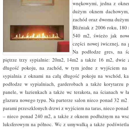
wnękowymi, jedna z okne
dużym oknem dachowym,
zachód oraz dwoma dużym
Bliźniak z 2006 roku, 180
540 m2, świeżo jak nowe
części nowej iwicznej, na
Na podłodze gres, na śc
piętrze trzy sypialnie: 20m2, 14m2 a także 16 m2, dwie 
długość pokoju, na zachód, w tym jedne z wyjściem na t
sypialnia z oknami na całą długość pokoju na wschód, ka
podłodze w sypialniach, garderobach a także korytarzu p
panele, w łazienkach a także wc terakota, na ścianach w ł
glazura nowego typu. Na parterze salon nieco ponad 32 m
parami przeszklonych drzwi z wyjściem na taras, nieco ponad
– nieco ponad 240 m2, a także z oknem podłużnym na wsc
luksferowym na północ. Wc z umywalką a także podświetla