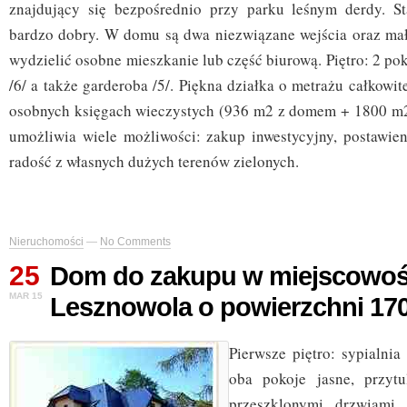
znajdujący się bezpośrednio przy parku leśnym derdy. S
bardzo dobry. W domu są dwa niezwiązane wejścia oraz m
wydzielić osobne mieszkanie lub część biurową. Piętro: 2 pok
/6/ a także garderoba /5/. Piękna działka o metrażu całkow
osobnych księgach wieczystych (936 m2 z domem + 1800 m2
umożliwia wiele możliwości: zakup inwestycyjny, postawi
radość z własnych dużych terenów zielonych.
Nieruchomości
—
No Comments
25
Dom do zakupu w miejscowoś
MAR 15
Lesznowola o powierzchni 17
Pierwsze piętro: sypialni
oba pokoje jasne, przyt
przeszklonymi drzwiami 