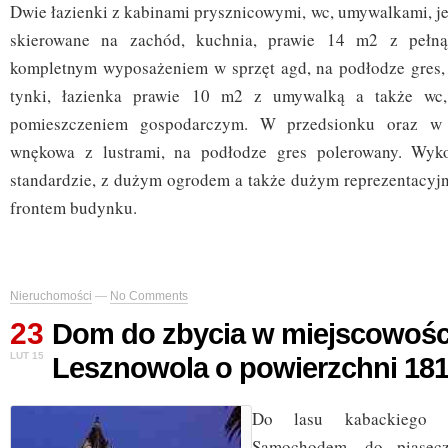
Dwie łazienki z kabinami prysznicowymi, wc, umywalkami, je
skierowane na zachód, kuchnia, prawie 14 m2 z pełn
kompletnym wyposażeniem w sprzęt agd, na podłodze gres, 
tynki, łazienka prawie 10 m2 z umywalką a także wc,
pomieszczeniem gospodarczym. W przedsionku oraz w 
wnękowa z lustrami, na podłodze gres polerowany. Wy
standardzie, z dużym ogrodem a także dużym reprezentacy
frontem budynku.
Nieruchomości
—
No Comments
23
Dom do zbycia w miejscowośc
LUT 15
Lesznowola o powierzchni 18
Do lasu kabackiego 
Samochodem, do piasec