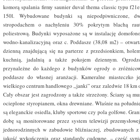
komorą spalania firmy saunier duval thema classic typu f21
150l. Wybudowane budynki są niepodpiwniczone, dw
stropodachem o nachyleniu 30% pokrytym blachą rau
poliestrową. Budynki wyposażone są w instalację domofonową
wodno-kanalizacyjną oraz c. Poddasze (38,08 m2) – otwarta
dzienną znajdującą się na parterze z przedsionkiem, holem,
kuchnią, jadalnią a także pokojem dziennym. Ogrodz
przynależne do każdego z budynków ogrody o zróżnicow
poddasze do własnej aranżacji. Kameralne miasteczko 
wielkiego centrum handlowego „janki” oraz zaledwie 18 km 
Cały obszar jest zagrodzony a także strzeżony. Ściany są m
ocieplone styropianem, okna drewniane. Właśnie na południe
są eleganckie osiedla, kluby sportowe czy pola golfowe. Gran
dobę są monitorowane przez system telewizji przemysłowe
jednorodzinnych w zabudowie bliźniaczej, zbudowanych z
jakość wykończenia oraz standardy cudowne. – część sypi