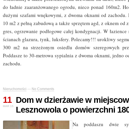
do ładnie zaaranżowanego ogrodu, nieco ponad 160m2. Hol
dużymi szafami wnękowymi, z dwoma oknami od zachodu. 
10 m2 z pełną zabudową a także sprzętem agd, z oknem od 
gres, ogrzewanie podłogowe całej kondygnacji. W łazience 
ścianach glazura, tynk, luksfery. Polecamy!!! urokliwy seg
300 m2 na strzeżonym osiedlu domów szeregowych przy
Poddasze to 30-metrowa sypialnia z dwoma oknami, jedno o
zachodu.
Nieruchomości
—
No Comments
11
Dom w dzierżawie w miejscow
MAR 15
Lesznowola o powierzchni 18
Na poddaszu dwie syp