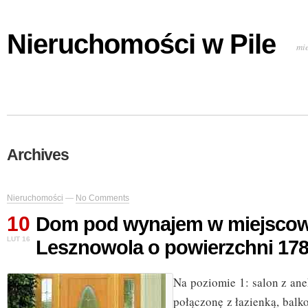
Nieruchomości w Pile
mi
Archives
Nieruchomości
—
No Comments
10
Dom pod wynajem w miejscow
LUT 16
Lesznowola o powierzchni 17
Na poziomie 1: salon z a
połączonę z łazienką, bal