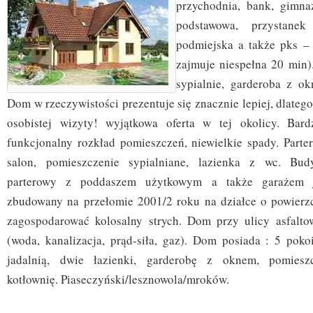
przychodnia, bank, gimna
podstawowa, przystanek
podmiejska a także pks –
zajmuje niespełna 20 min)
sypialnie, garderoba z ok
Dom w rzeczywistości prezentuje się znacznie lepiej, dlate
osobistej wizyty! wyjątkowa oferta w tej okolicy. Bar
funkcjonalny rozkład pomieszczeń, niewielkie spady. Parter
salon, pomieszczenie sypialniane, lazienka z wc. Bud
parterowy z poddaszem użytkowym a także garażem j
zbudowany na przełomie 2001/2 roku na działce o powier
zagospodarować kolosalny strych. Dom przy ulicy asfalto
(woda, kanalizacja, prąd-siła, gaz). Dom posiada : 5 poko
jadalnią, dwie łazienki, garderobę z oknem, pomieszc
kotłownię. Piaseczyński/lesznowola/mroków.