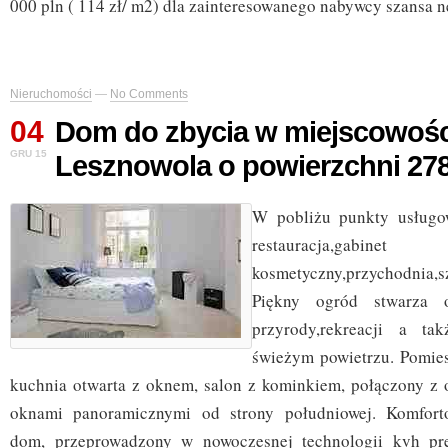
000 pln ( 114 zł/ m2) dla zainteresowanego nabywcy szansa n
Nieruchomości
—
No Comments
04
Dom do zbycia w miejscowośc
GRU 15
Lesznowola o powierzchni 27
W pobliżu punkty usługow
restauracja,gabinet
kosmetyczny,przychodnia
Piękny ogród stwarza o
przyrody,rekreacji a t
świeżym powietrzu. Pomies
kuchnia otwarta z oknem, salon z kominkiem, połączony z
oknami panoramicznymi od strony południowej. Komfort
dom, przeprowadzony w nowoczesnej technologii kvh pr