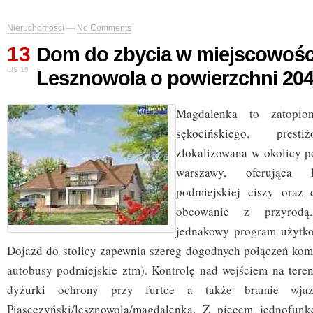
Nieruchomości
—
No Comments
13
Dom do zbycia w miejscowośc
LIS 15
Lesznowola o powierzchni 20
Magdalenka to zatopio
sękocińskiego, prest
zlokalizowana w okolicy 
warszawy, oferująca 
podmiejskiej ciszy oraz 
obcowanie z przyrodą
jednakowy program użytko
Dojazd do stolicy zapewnia szereg dogodnych połączeń ko
autobusy podmiejskie ztm). Kontrolę nad wejściem na teren
dyżurki ochrony przy furtce a także bramie wjaz
Piaseczyński/lesznowola/magdalenka. Z piecem jednofun