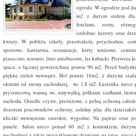
ogrodu. W ogrodzie pod da
m2 z dużym stołem dla 
fotelami, sosny, różne
ozdobne, krzewy oraz drze
kwiaty. W pobliżu szkoły, przedszkola, przychodnie, cen
sportowe, kawiarnia, restauracje, korty tenisowe, cent
piaseczno, norauto, linie autobusowe, las kabacki. Pierwsza 
space, o łącznej powierzchnia prawie 90 m2. Przed budynk
piękna zieleń wewnątrz. Hol prawie 16m2, z dużymi sza
oknami od strony zachodniej, wc 1,8 m2. Łazienka nieco 
prysznicową, wanną, wc, umywalką, półkami, szafkami, lustr
zachodu. Osiedle czyste, prestiżowe, z pełną ochroną całod
dozorem pracowników ochrony, solidny plac dla dzieciakó
uliczki wewnętrzne szerokie, wygodne. Na piętrze oraz p
panele. Salon nieco ponad 60 m2 z kominkiem, dużym
wschodniej a także przeszklonymi drzwiami na taras, nieco 