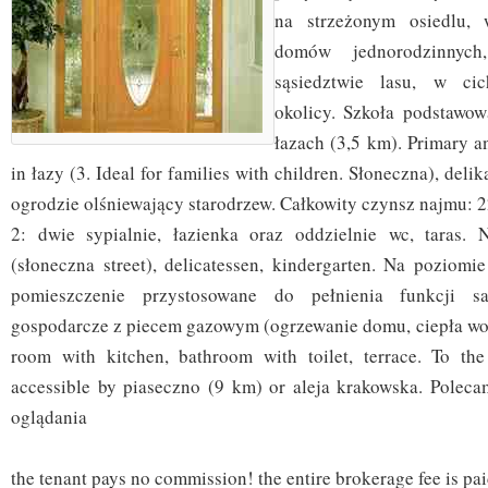
na strzeżonym osiedlu, 
domów jednorodzinnyc
sąsiedztwie lasu, w cic
okolicy. Szkoła podstawo
łazach (3,5 km). Primary 
in łazy (3. Ideal for families with children. Słoneczna), deli
ogrodzie olśniewający starodrzew. Całkowity czynsz najmu: 
2: dwie sypialnie, łazienka oraz oddzielnie wc, taras. 
(słoneczna street), delicatessen, kindergarten. Na poziomie 
pomieszczenie przystosowane do pełnienia funkcji sa
gospodarcze z piecem gazowym (ogrzewanie domu, ciepła woda
room with kitchen, bathroom with toilet, terrace. To th
accessible by piaseczno (9 km) or aleja krakowska. Polec
oglądania
the tenant pays no commission! the entire brokerage fee is pa