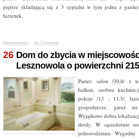
piętrze składającą się z 3 sypialni w tym jedna z garde
łazienek.
Nieruchomości
—
No Comments
26
Dom do zbycia w miejscowośc
PAŹ 15
Lesznowola o powierzchni 21
Parter: salon /30,8/ z 
balkon, osobna kuchnia-j
pokoje /13 ; 11,3/, łazi
gospodarcze, garaż n
Wyjątkowo dobra lokalizac
derdy. W sąsiedztwie n
jednorodzinna. Wygodny 