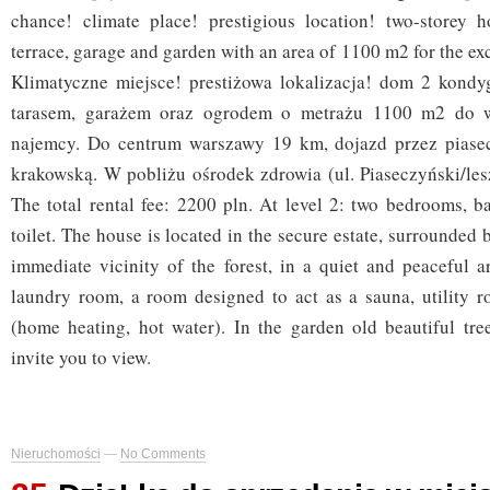
chance! climate place! prestigious location! two-storey
terrace, garage and garden with an area of 1100 m2 for the exc
Klimatyczne miejsce! prestiżowa lokalizacja! dom 2 kond
tarasem, garażem oraz ogrodem o metrażu 1100 m2 do w
najemcy. Do centrum warszawy 19 km, dojazd przez piasec
krakowską. W pobliżu ośrodek zdrowia (ul. Piaseczyński/le
The total rental fee: 2200 pln. At level 2: two bedrooms, 
toilet. The house is located in the secure estate, surrounded 
immediate vicinity of the forest, in a quiet and peaceful a
laundry room, a room designed to act as a sauna, utility r
(home heating, hot water). In the garden old beautiful tr
invite you to view.
Nieruchomości
—
No Comments