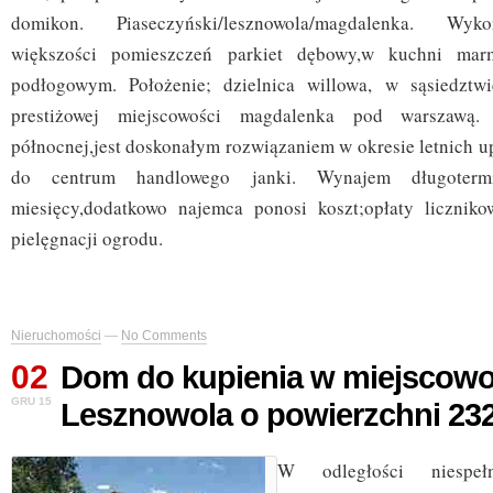
domikon. Piaseczyński/lesznowola/magdalenka. Wyk
większości pomieszczeń parkiet dębowy,w kuchni ma
podłogowym. Położenie; dzielnica willowa, w sąsiedztw
prestiżowej miejscowości magdalenka pod warszawą.
północnej,jest doskonałym rozwiązaniem w okresie letnich u
do centrum handlowego janki. Wynajem długoterm
miesięcy,dodatkowo najemca ponosi koszt;opłaty liczniko
pielęgnacji ogrodu.
Nieruchomości
—
No Comments
02
Dom do kupienia w miejscowo
GRU 15
Lesznowola o powierzchni 23
W odległości niespe