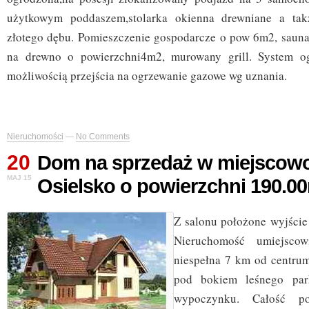
użytkowym poddaszem,stolarka okienna drewniane a tak
złotego dębu. Pomieszczenie gospodarcze o pow 6m2, saun
na drewno o powierzchni4m2, murowany grill. System o
możliwością przejścia na ogrzewanie gazowe wg uznania.
Nieruchomości
—
No Comments
20
Dom na sprzedaż w miejscow
MAJ 15
Osielsko o powierzchni 190.0
Z salonu położone wyjście
Nieruchomość umiejscow
niespełna 7 km od centru
pod bokiem leśnego par
wypoczynku. Całość pos