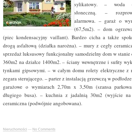
sylikatowy. – woda o
słoneczną. – rozprow
alarmowa. – garaż o wy
(67,5m2). – dom ogrzew
(piec kondensacyjny vaillant). Bardzo cicha a także spok
drogą asfaltową (działka narożna). – mury z cegły ceramicz
sprzedaż luksusowy funkcjonalny samodzielny dom w stanie
360m2 na działce 1400m2. – ściany wewnętrzne i sufity w
tynkami gipsowymi. – w całym domu rolety elektryczne z 
zegara sterującego. – parter z instalacją grzewczą w podłodz
garażowe o wymiarach 2,70m x 3,50m (szansa parkowa
długiego busa). – kuchnia z jadalnią 30m2 (wyjście na
ceramiczna (podwójnie angobowana).
Nieruchomości
—
No Comments