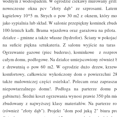
wodnym z wodospadem. W ogrodzie ciekawy murowany gril
nowoczesne okna pcv "złoty dąb" ze szprosami. Latem
kąpielowy 10*5 m. Strych o pow 30 m2 z oknem, który mo
jako sypialnia lub skład. W salonie przepiękny kominek zbu
100-letnich kafli. Brama wjazdowa oraz garażowa na pilota
działce – gminne a także własne (hydrofor). Ściany w pokojac
na suficie piękna sztukateria. Z salonu wyjście na tara
Ogrzewanie gazowe (piec buderus), kominkowe z rozpro
całym domu, podłogowe. Na działce umiejscowiony również
z drewutnią o pow 60 m2. W ogrodzie dużo drzew, krzewó
komfortowy, całkowicie wykończony dom o powierzchni 2
także malowniczej części osielska!. Polecam oraz zaprasz
niepowtarzalnego domu!. Podłoga na parterze domu p
gabinetu). Średni koszt ogrzewania wynosi prawie 350 pln mi
zbudowany z najwyższej klasy materiałów. Na parterze ro
(również "złoty dąb"). Projekt "dom pod juką 2" biura pr