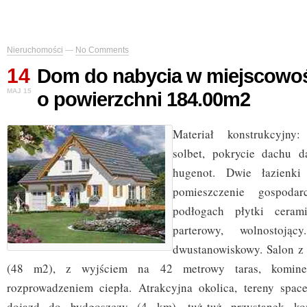
Nieruchomości
—
No Comments
14
Dom do nabycia w miejscowoś
MAJ 15
o powierzchni 184.00m2
Materiał konstrukcyjny
solbet, pokrycie dachu 
hugenot. Dwie łazien
pomieszczenie gospodar
podłogach płytki ceram
parterowy, wolnostojąc
dwustanowiskowy. Salon 
(48 m2), z wyjściem na 42 metrowy taras, komine
rozprowadzeniem ciepła. Atrakcyjna okolica, tereny spac
dojazd do bydgoszczy (4 km), tuż-tuż przystanek komu