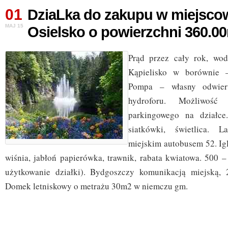
01
DziaLka do zakupu w miejsco
MAJ 15
Osielsko o powierzchni 360.0
Prąd przez cały rok, wod
Kąpielisko w borównie 
Pompa – własny odwier
hydroforu. Możliwość 
parkingowego na działce
siatkówki, świetlica. 
miejskim autobusem 52. Ig
wiśnia, jabłoń papierówka, trawnik, rabata kwiatowa. 500 –
użytkowanie działki). Bydgoszczy komunikacją miejską,
Domek letniskowy o metrażu 30m2 w niemczu gm.