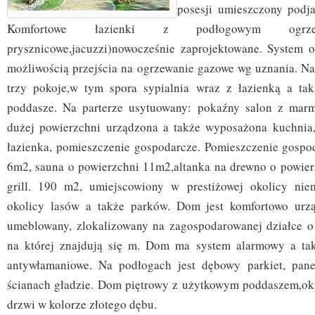
posesji umieszczony podj
Komfortowe łazienki z podłogowym ogrze
prysznicowe,jacuzzi)nowocześnie zaprojektowane. System 
możliwością przejścia na ogrzewanie gazowe wg uznania. Na 
trzy pokoje,w tym spora sypialnia wraz z łazienką a ta
poddasze. Na parterze usytuowany: pokaźny salon z ma
dużej powierzchni urządzona a także wyposażona kuchnia,
łazienka, pomieszczenie gospodarcze. Pomieszczenie gospo
6m2, sauna o powierzchni 11m2,altanka na drewno o powie
grill. 190 m2, umiejscowiony w prestiżowej okolicy ni
okolicy lasów a także parków. Dom jest komfortowo urz
umeblowany, zlokalizowany na zagospodarowanej działce o
na której znajdują się m. Dom ma system alarmowy a tak
antywłamaniowe. Na podłogach jest dębowy parkiet, panel
ścianach gładzie. Dom piętrowy z użytkowym poddaszem,ok
drzwi w kolorze złotego dębu.