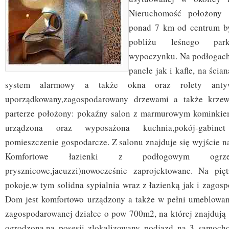
Nieruchomość położony 
ponad 7 km od centrum b
pobliżu leśnego par
wypoczynku. Na podłogach 
panele jak i kafle, na ści
system alarmowy a także okna oraz rolety antyw
uporządkowany,zagospodarowany drzewami a także krze
parterze położony: pokaźny salon z marmurowym kominkiem
urządzona oraz wyposażona kuchnia,pokój-gabinet
pomieszczenie gospodarcze. Z salonu znajduje się wyjście na
Komfortowe łazienki z podłogowym ogrze
prysznicowe,jacuzzi)nowocześnie zaprojektowane. Na pięt
pokoje,w tym solidna sypialnia wraz z łazienką jak i zagos
Dom jest komfortowo urządzony a także w pełni umeblowan
zagospodarowanej działce o pow 700m2, na której znajdują s
ogrodzona,na posesji zlokalizowany podjazd na 3 samoch