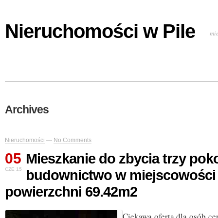
Nieruchomości w Pile
mi
Archives
Nieruchomości
—
No Comments
05
Mieszkanie do zbycia trzy po
CZE 15
budownictwo w miejscowości 
powierzchni 69.42m2
Ciekawa oferta dla osób ce