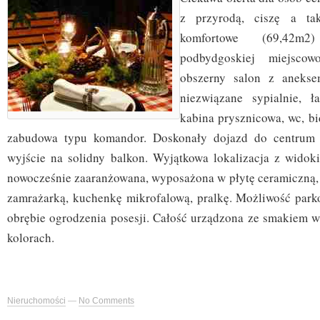
z przyrodą, ciszę a tak
komfortowe (69,42m
podbydgoskiej miejscow
obszerny salon z aneks
niezwiązane sypialnie, ł
kabina prysznicowa, wc, b
zabudowa typu komandor. Doskonały dojazd do centrum 
wyjście na solidny balkon. Wyjątkowa lokalizacja z widok
nowocześnie zaaranżowana, wyposażona w płytę ceramiczną, 
zamrażarką, kuchenkę mikrofalową, pralkę. Możliwość par
obrębie ogrodzenia posesji. Całość urządzona ze smakiem w
kolorach.
Nieruchomości
—
No Comments