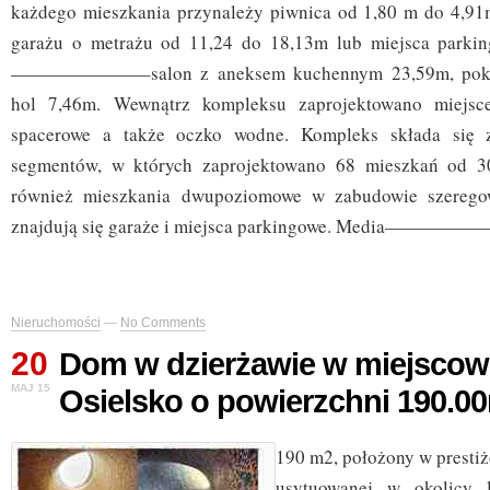
każdego mieszkania przynależy piwnica od 1,80 m do 4,91
garażu o metrażu od 11,24 do 18,13m lub miejsca parki
———————–salon z aneksem kuchennym 23,59m, pokoj
hol 7,46m. Wewnątrz kompleksu zaprojektowano miejsce
spacerowe a także oczko wodne. Kompleks składa się z
segmentów, w których zaprojektowano 68 mieszkań od
również mieszkania dwupoziomowe w zabudowie szerego
znajdują się garaże i miejsca parkingowe. Media————
Nieruchomości
—
No Comments
20
Dom w dzierżawie w miejscow
MAJ 15
Osielsko o powierzchni 190.0
190 m2, położony w presti
usytuowanej w okolicy 