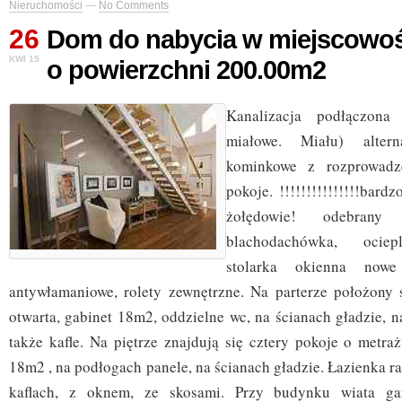
Nieruchomości
—
No Comments
26
Dom do nabycia w miejscowoś
KWI 15
o powierzchni 200.00m2
Kanalizacja podłączona
miałowe. Miału) altern
kominkowe z rozprowadz
pokoje. !!!!!!!!!!!!!!!bar
żołędowie! odebran
blachodachówka, ociepl
stolarka okienna nowe
antywłamaniowe, rolety zewnętrzne. Na parterze położony
otwarta, gabinet 18m2, oddzielne wc, na ścianach gładzie, 
także kafle. Na piętrze znajdują się cztery pokoje o metra
18m2 , na podłogach panele, na ścianach gładzie. Łazienka r
kaflach, z oknem, ze skosami. Przy budynku wiata g