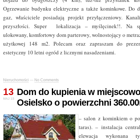
Ogrzewanie budynku elektryczne a także kominkowe. Do d
gaz, właściciele posiadają projekt przyłączeniowy. Kanal
przyszłości. Super lokalizacja – myślęcinek!!. Na sp
ulokowany, komfortowy dom parterowy, wolnostojący o metraż
użytkowej 148 m2. Polecam oraz zapraszam do preze
estetyczny 10 letni ogród z licznymi nasadzeniami.
Nieruchomości
—
No Comments
13
Dom do kupienia w miejscowo
MAJ 15
Osielsko o powierzchni 360.0
– salon z kominkiem o p
taras). – instalacja cent
elewacja wykonana ty