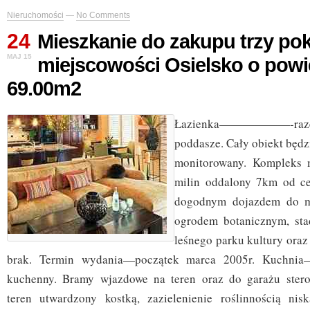
Nieruchomości
—
No Comments
24
Mieszkanie do zakupu trzy po
MAJ 15
miejscowości Osielsko o powi
69.00m2
Łazienka——————-razem z
poddasze. Cały obiekt będz
monitorowany. Kompleks 
milin oddalony 7km od c
dogodnym dojazdem do mi
ogrodem botanicznym, sta
leśnego parku kultury ora
brak. Termin wydania—początek marca 2005r. Kuc
kuchenny. Bramy wjazdowe na teren oraz do garażu sterow
teren utwardzony kostką, zazielenienie roślinnością ni