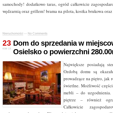
samochody! dodatkowo taras, ogród całkowicie zagospodar
wędzarnią oraz grillem! brama na pilota, kostka brukowa oraz
Nieruchomości
—
No Comments
23
Dom do sprzedania w miejsco
KWI 15
Osielsko o powierzchni 280.0
Największe posiadają ste
Ozdobą domu są okazałe
prowadzące na piętro, jak 
świetlne. Możliwość częśc
mebli – do uzgodnienia.
piętrze – również ogrz
Całkowicie zagospoda