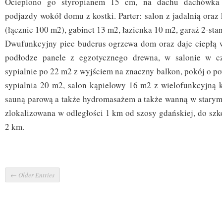
Ocieplono go styropianem 15 cm, na dachu dachówka 
podjazdy wokół domu z kostki. Parter: salon z jadalnią oraz
(łącznie 100 m2), gabinet 13 m2, łazienka 10 m2, garaż 2-sta
Dwufunkcyjny piec buderus ogrzewa dom oraz daje ciepłą 
podłodze panele z egzotycznego drewna, w salonie w czę
sypialnie po 22 m2 z wyjściem na znaczny balkon, pokój o p
sypialnia 20 m2, salon kąpielowy 16 m2 z wielofunkcyjną 
sauną parową a także hydromasażem a także wanną w starym
zlokalizowana w odległości 1 km od szosy gdańskiej, do szk
2 km.
← Older Entries