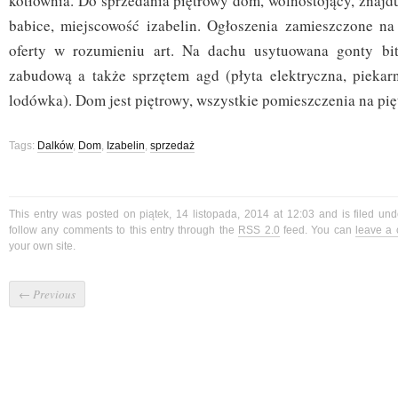
kotłownia. Do sprzedania piętrowy dom, wolnostojący, znajdu
babice, miejscowość izabelin. Ogłoszenia zamieszczone na 
oferty w rozumieniu art. Na dachu usytuowana gonty bi
zabudową a także sprzętem agd (płyta elektryczna, piekar
lodówka). Dom jest piętrowy, wszystkie pomieszczenia na pięt
Tags:
Dalków
,
Dom
,
Izabelin
,
sprzedaż
This entry was posted on piątek, 14 listopada, 2014 at 12:03 and is filed un
follow any comments to this entry through the
RSS 2.0
feed. You can
leave a
your own site.
←
Previous