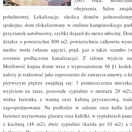
2005 roku. Serdeczn
obejrzenia. Salon znaj
południowej. Lokalizacja: okolica domów jednorodzinn
spokojna, dom zlokalizowany w otulinie kampinoskiego pa
przystanek autobusowy, szybki dojazd do metra młociny. Dom
działce o powierzchni 800 m2, powierzchnia całkowita wyn
media: woda (własne ujęcie), prąd, gaz a także szambo (
zostanie podłączona kanalizacja). Z salonu wyjście n
Możliwość kupna domu wraz z wyposażeniem. 66 §1 kodeks
należy je traktować jako zaproszenie do zawarcia umowy, o 
pierwszym piętrze znajdują się: 3 pomieszczenia mieszk
wyjściem na taras, pozostałe sypialnie o metrażu 20 m2)
widna łazienka z wanną oraz kabiną prysznicową, toale
zagospodarowana. Na podłodze w salonie oraz hallu kaf
łazience usytuowana glazura oraz kafelki, w sypialniach pane
z kuchnią (48 m2), dwie sypialnie (każda po 10 m2) a ta