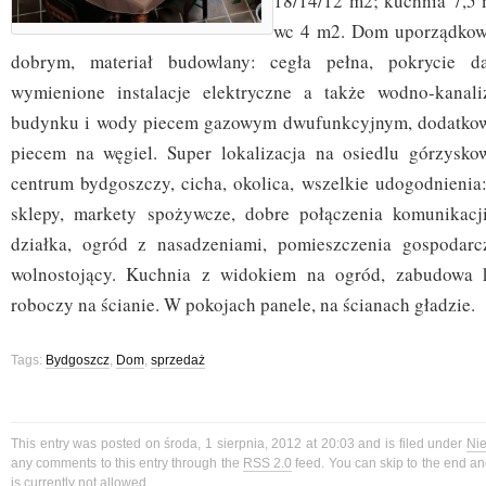
18/14/12 m2; kuchnia 7,5 
wc 4 m2. Dom uporządkowa
dobrym, materiał budowlany: cegła pełna, pokrycie da
wymienione instalacje elektryczne a także wodno-kanali
budynku i wody piecem gazowym dwufunkcyjnym, dodatko
piecem na węgiel. Super lokalizacja na osiedlu górzysko
centrum bydgoszczy, cicha, okolica, wszelkie udogodnienia:
sklepy, markety spożywcze, dobre połączenia komunikacji
działka, ogród z nasadzeniami, pomieszczenia gospodarc
wolnostojący. Kuchnia z widokiem na ogród, zabudowa k
roboczy na ścianie. W pokojach panele, na ścianach gładzie.
Tags:
Bydgoszcz
,
Dom
,
sprzedaż
This entry was posted on środa, 1 sierpnia, 2012 at 20:03 and is filed under
Ni
any comments to this entry through the
RSS 2.0
feed. You can skip to the end a
is currently not allowed.