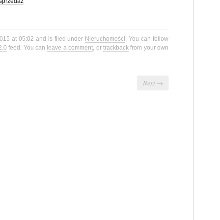
sprzedaż
2015 at 05:02 and is filed under
Nieruchomości
. You can follow
2.0
feed. You can
leave a comment
, or
trackback
from your own
Next
→