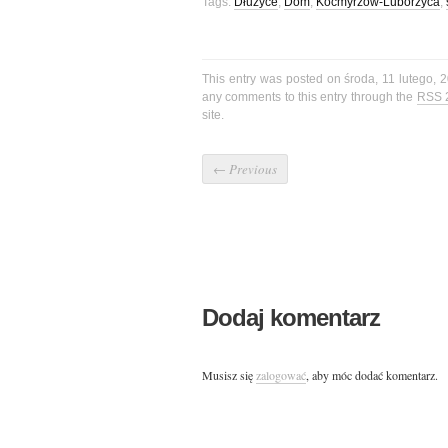
Tags:
Dłużyce
,
Dom
,
Kocmyrzów-Luborzyca
,
This entry was posted on środa, 11 lutego, 
any comments to this entry through the
RSS 
site.
←
Previous
Dodaj komentarz
Musisz się
zalogować
, aby móc dodać komentarz.