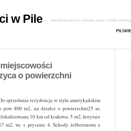
i w Pile
mieszkania nowe i używane, domy z rynku wtórne
PILSKI
 miejscowości
yca o powierzchni
Do sprzedania rezydencja w stylu amerykańskim
o pow 800 m2, na działce o powierzchni25 ar,
zlokalizowana 10 km od krakowa. 5 m2, korytarz
17 m2, wc + prysznic 4. Schody żelbetonowe z