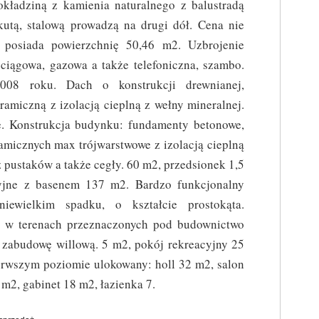
okładziną z kamienia naturalnego z balustradą
kutą, stalową prowadzą na drugi dół. Cena nie
 posiada powierzchnię 50,46 m2. Uzbrojenie
ociągowa, gazowa a także telefoniczna, szambo.
8 roku. Dach o konstrukcji drewnianej,
amiczną z izolacją cieplną z wełny mineralnej.
e. Konstrukcja budynku: fundamenty betonowe,
amicznych max trójwarstwowe z izolacją cieplną
z pustaków a także cegły. 60 m2, przedsionek 1,5
yjne z basenem 137 m2. Bardzo funkcjonalny
iewielkim spadku, o kształcie prostokąta.
ię w terenach przeznaczonych pod budownictwo
 zabudowę willową. 5 m2, pokój rekreacyjny 25
ierwszym poziomie ulokowany: holl 32 m2, salon
 m2, gabinet 18 m2, łazienka 7.