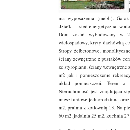
ma wyposażenia (mebli). Garaż
działki – sieć energetyczna, wod
Dom został wybudowany w 200
wielospadowy, kryty dachówką cer
Stropy żelbetonowe, monolityczn
ściany zewnętrzne z pustaków cer
ze styropianu, ściany wewnętrzne 
m2 jak i pomieszczenie rekreac
układ pomieszczeń. Teren o n
Nieruchomość jest znajdująca s
mieszkaniowe jednorodzinną oraz
m2, pralnia z kotłownią 13. Na p
60 m2, jadalnia 25 m2, kuchnia 27