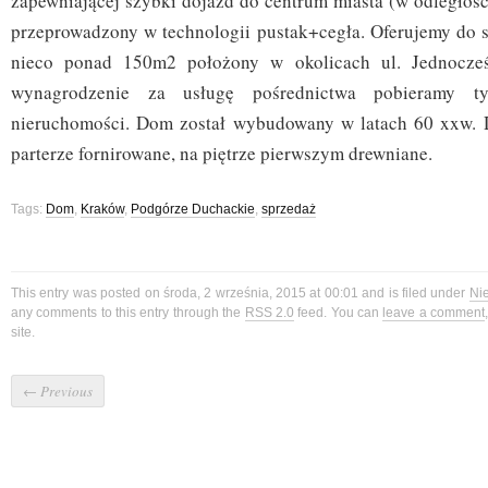
zapewniającej szybki dojazd do centrum miasta (w odległoś
przeprowadzony w technologii pustak+cegła. Oferujemy do
nieco ponad 150m2 położony w okolicach ul. Jednocześ
wynagrodzenie za usługę pośrednictwa pobieramy ty
nieruchomości. Dom został wybudowany w latach 60 xxw. 
parterze fornirowane, na piętrze pierwszym drewniane.
Tags:
Dom
,
Kraków
,
Podgórze Duchackie
,
sprzedaż
This entry was posted on środa, 2 września, 2015 at 00:01 and is filed under
Ni
any comments to this entry through the
RSS 2.0
feed. You can
leave a comment
site.
←
Previous