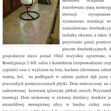
betonowa ocieplona 
zaizolowana papą termozgr
elewacji styropiane
wymieniono instalacje w
zainstalowano dwufunkcyj
stolarka okienna a także 
przyziemie: garaż, pomies
piecem dwufunkcyjnych, d
gospodarcze nieco ponad 10m2 wszystkie ogrzewane, na
Kondygnacja 2 dół: salon z kominkiem (rozprowadzenie cie
sypialni) oraz z wyjściem na loża, kuchnia (drewniana zabu
wanną, hol, na podłogach w salonie parkiet dąb jasny
pozostałych pomieszczeniach płytki. Dom umieszczony na 
zadrzewionej krzewami iglastymi, jabłoń, orzech. Przystane
tramwaj). Dom ulokowany w zielonej dzielnicy domków je
nieruchliwej wewnętrznej ulicy w bardzo cichej oraz