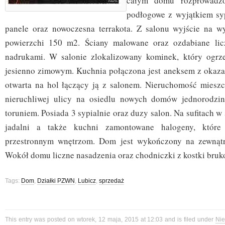
całym domu rozprowadzo
podłogowe z wyjątkiem sy
panele oraz nowoczesna terrakota. Z salonu wyjście na w
powierzchi 150 m2. Ściany malowane oraz ozdabiane lic
nadrukami. W salonie zlokalizowany kominek, który ogrz
jesienno zimowym. Kuchnia połączona jest aneksem z okazałą
otwarta na hol łączący ją z salonem. Nieruchomość mieszcz
nieruchliwej ulicy na osiedlu nowych domów jednorodzin
toruniem. Posiada 3 sypialnie oraz duzy salon. Na sufitach w
jadalni a także kuchni zamontowane halogeny, które
przestronnym wnętrzom. Dom jest wykończony na zewnątr
Wokół domu liczne nasadzenia oraz chodniczki z kostki bruk
Tags:
Dom
,
Działki PZWN
,
Lubicz
,
sprzedaż
This entry was posted on wtorek, 12 maja, 2015 at 12:03 and is filed under
Ni