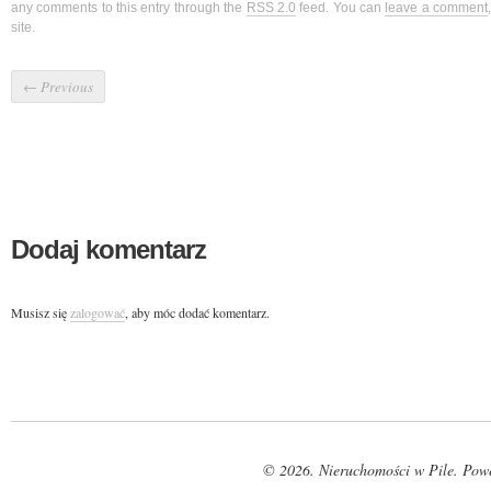
any comments to this entry through the
RSS 2.0
feed. You can
leave a comment
site.
←
Previous
Dodaj komentarz
Musisz się
zalogować
, aby móc dodać komentarz.
© 2026. Nieruchomości w Pile. Pow