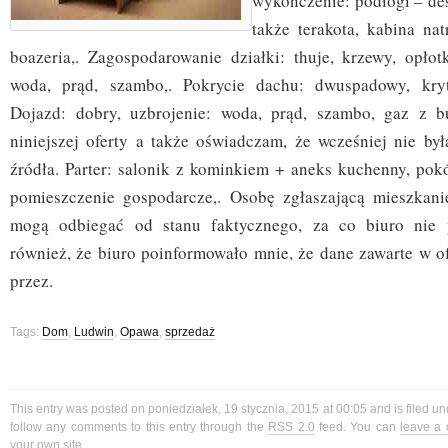
wykończenie: podłogi – desk
także terakota, kabina na
boazeria,. Zagospodarowanie działki: thuje, krzewy, opłotk
woda, prąd, szambo,. Pokrycie dachu: dwuspadowy, kry
Dojazd: dobry, uzbrojenie: woda, prąd, szambo, gaz z bu
niniejszej oferty a także oświadczam, że wcześniej nie by
źródła. Parter: salonik z kominkiem + aneks kuchenny, pokój
pomieszczenie gospodarcze,. Osobę zgłaszającą mieszkani
mogą odbiegać od stanu faktycznego, za co biuro nie 
również, że biuro poinformowało mnie, że dane zawarte w of
przez.
Tags:
Dom
,
Ludwin
,
Opawa
,
sprzedaż
This entry was posted on poniedziałek, 19 stycznia, 2015 at 00:05 and is filed u
follow any comments to this entry through the
RSS 2.0
feed. You can
leave a
your own site.