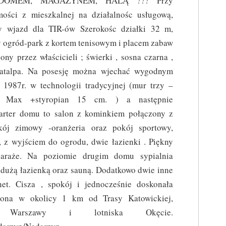
DOMEM, MAGAZYNEM, HALĄ ??? Przy
mości z mieszkalnej na działalnośc usługową,
 wjazd dla TIR-ów Szerokośc działki 32 m,
 ogród-park z kortem tenisowym i placem zabaw
ony przez właścicieli ; świerki , sosna czarna ,
 katalpa. Na posesję można wjechać wygodnym
87r. w technologii tradycyjnej (mur trzy –
ki Max +styropian 15 cm. ) a następnie
rter domu to salon z kominkiem połączony z
okój zimowy -oranżeria oraz pokój sportowy,
 , z wyjściem do ogrodu, dwie łazienki . Piękny
garaże. Na poziomie drugim domu sypialnia
dużą łazienką oraz sauną. Dodatkowo dwie inne
net. Cisza , spokój i jednocześnie doskonała
ożona w okolicy 1 km od Trasy Katowickiej,
Warszawy i lotniska Okęcie.