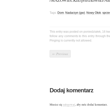
/MAZOWIECKIE/pruszkowski/Nad
Tags:
Dom
,
Nadarzyn (gw)
,
Nowy Otok
,
sprz
This entry was posted on poniedziałek, 16 kwi
follow any comments to this entry through t
Pinging is currently not allowed.
←
Previous
Dodaj komentarz
Musisz się
zalogować
, aby móc dodać komentarz.