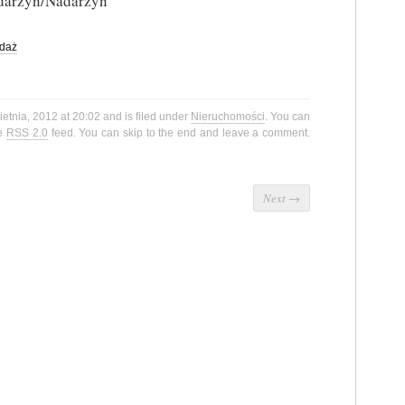
arzyn/Nadarzyn
edaż
etnia, 2012 at 20:02 and is filed under
Nieruchomości
. You can
he
RSS 2.0
feed. You can skip to the end and leave a comment.
Next
→