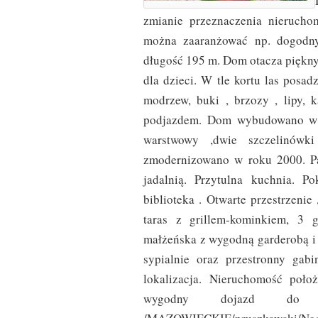
zmianie przeznaczenia nierucho
można zaaranżować np. dogodny
długość 195 m. Dom otacza piękny
dla dzieci. W tle kortu las posadz
modrzew, buki , brzozy , lipy,
podjazdem. Dom wybudowano w 19
warstwowy ,dwie szczelinów
zmodernizowano w roku 2000. Pa
jadalnią. Przytulna kuchnia. P
biblioteka . Otwarte przestrzenie
taras z grillem-kominkiem, 3 
małżeńska z wygodną garderobą i 
sypialnie oraz przestronny gabi
lokalizacja. Nieruchomość poł
wygodny dojazd do 