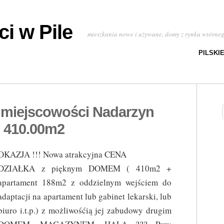
i w Pile
mieszkania nowe i używane, domy z rynku wtórne
PILSKI
 miejscowości Nadarzyn
i 410.00m2
OKAZJA !!! Nowa atrakcyjna CENA
DZIAŁKA z pięknym DOMEM ( 410m2 +
apartament 188m2 z oddzielnym wejściem do
adaptacji na apartament lub gabinet lekarski, lub
biuro i.t.p.) z możliwośćią jej zabudowy drugim