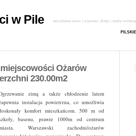
i w Pile
mieszkania nowe i używane, domy z rynku wtórne
PILSKI
 miejscowości Ożarów
erzchni 230.00m2
Ogrzewanie zimą a także chłodzenie latem
zapewnia instalacja powietrzna, co umożliwia
doskonały komfort mieszkańcom. 500 m od
szkoły, basenu, prawie 1000m od centrum
miasta. Warszawski zachodni/ożarów