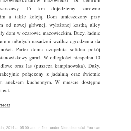
mazowiecki/ożarów mazowiecki. Do centrum
warszawy 15 km dojedziemy zarówno
kim a także koleją. Dom umieszczony przy
 m od nowej głównej, wyłożonej kostką ulicy
ły dom w ożarowie mazowieckim. Duży, ładnie
lerem młodych nasadzeń wzdłuż ogrodzenia da
ności. Parter domu uzupełnia solidna pokój
ustanowiskowy garaż. W odległości niespełna 10
dlowe oraz las (puszcza kampinowska). Duży,
akcyjnie połączony z jadalnią oraz świetnie
m aneksem kuchennym. W mieście dostępne
i ect.
rzedaż
ada, 2014 at 05:00 and is filed under
Nieruchomości
. You can