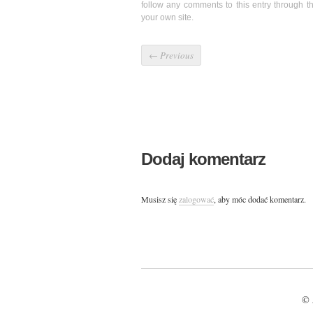
follow any comments to this entry through 
your own site.
←
Previous
Dodaj komentarz
Musisz się
zalogować
, aby móc dodać komentarz.
© 