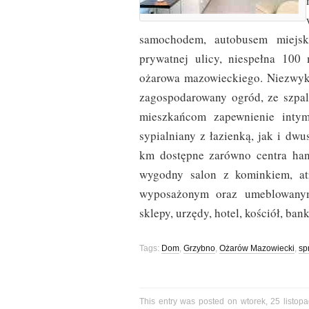
samochodem, autobusem miejs
prywatnej ulicy, niespełna 100
ożarowa mazowieckiego. Niezwyk
zagospodarowany ogród, ze szpa
mieszkańcom zapewnienie intym
sypialniany z łazienką, jak i dw
km dostępne zarówno centra han
wygodny salon z kominkiem, atr
wyposażonym oraz umeblowany
sklepy, urzędy, hotel, kościół, bank
Tags:
Dom
,
Grzybno
,
Ożarów Mazowiecki
,
sp
This entry was posted on wtorek, 25 listop