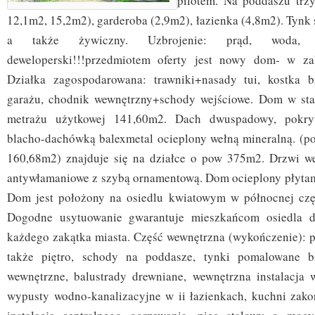
pilotem. Na poddaszu trzy
12,1m2, 15,2m2), garderoba (2,9m2), łazienka (4,8m2). Tynk
a także żywiczny. Uzbrojenie: prąd, woda, k
deweloperski!!!przedmiotem oferty jest nowy dom- w za
Działka zagospodarowana: trawniki+nasady tui, kostka
garażu, chodnik wewnętrzny+schody wejściowe. Dom w sta
metrażu użytkowej 141,60m2. Dach dwuspadowy, pokryt
blacho-dachówką balexmetal ocieplony wełną mineralną. (po
160,68m2) znajduje się na działce o pow 375m2. Drzwi w
antywłamaniowe z szybą ornamentową. Dom ocieplony płytam
Dom jest położony na osiedlu kwiatowym w północnej częś
Dogodne usytuowanie gwarantuje mieszkańcom osiedla d
każdego zakątka miasta. Część wewnętrzna (wykończenie): p
także piętro, schody na poddasze, tynki pomalowane bi
wewnętrzne, balustrady drewniane, wewnętrzna instalacja 
wypusty wodno-kanalizacyjne w ii łazienkach, kuchni zak