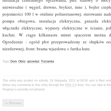
instalacja centralnego ogrzewania, piec stalowy o mo
uniwersalne ( węgiel, drewno, brykiet, inne ), bojler ciep
pojemności 100 l w otulinie poliuretanowej, sterowanie 
pompa obiegowa, instalacja elektryczna, gniazda elek
włączniki elektryczne, wypusty elektryczne w ścianie, j
kuchni. W ciągu kilkunastu minut spacerem można d
Ogrodzenie : ogród płot przeprowadzony ze słupków ora
nierdzewnej, front: brama wjazdowa + furtka kute.
Tags:
Dom
,
Obóz
,
sprzedaż
,
Trzcianka
This entry was posted on sobota, 16 listopada, 2013 at 00:00 and is filed un
follow any comments to this entry through the
RSS 2.0
feed. You can skip to t
Pinging is currently not allowed.
←
Previous