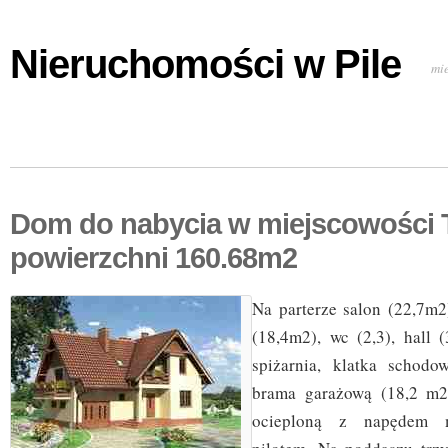
Nieruchomości w Pile
mi
Dom do nabycia w miejscowości T
powierzchni 160.68m2
Na parterze salon (22,7m2
(18,4m2), wc (2,3), hall 
spiżarnia, klatka schod
brama garażową (18,2 m2
ocieploną z napędem 