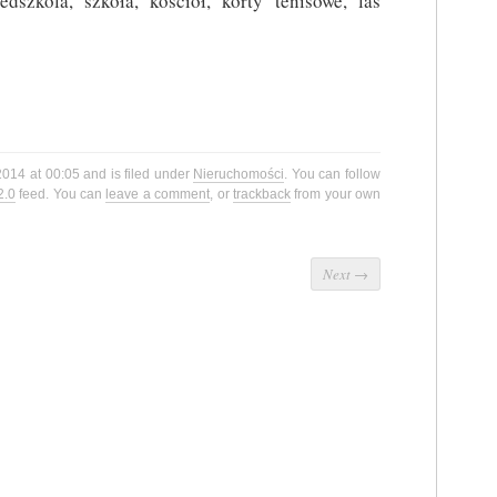
dszkola, szkoła, kościół, korty tenisowe, las
2014 at 00:05 and is filed under
Nieruchomości
. You can follow
2.0
feed. You can
leave a comment
, or
trackback
from your own
Next
→