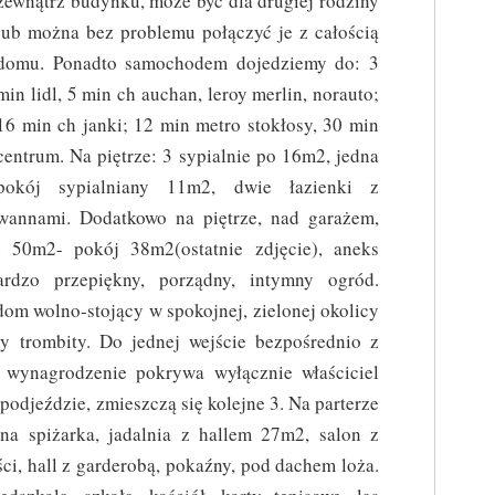
zewnątrz budynku, może być dla drugiej rodziny
lub można bez problemu połączyć je z całością
domu. Ponadto samochodem dojedziemy do: 3
min lidl, 5 min ch auchan, leroy merlin, norauto;
16 min ch janki; 12 min metro stokłosy, 30 min
centrum. Na piętrze: 3 sypialnie po 16m2, jedna
pokój sypialniany 11m2, dwie łazienki z
wannami. Dodatkowo na piętrze, nad garażem,
 50m2- pokój 38m2(ostatnie zdjęcie), aneks
rdzo przepiękny, porządny, intymny ogród.
om wolno-stojący w spokojnej, zielonej okolicy
cy trombity. Do jednej wejście bezpośrednio z
e wynagrodzenie pokrywa wyłącznie właściciel
podjeździe, zmieszczą się kolejne 3. Na parterze
na spiżarka, jadalnia z hallem 27m2, salon z
ci, hall z garderobą, pokaźny, pod dachem loża.