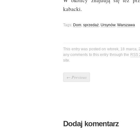
W okolicy znajdują się też prze
kabacki.
Tags:
Dom
,
sprzedaż
,
Ursynów
,
Warszawa
This entry was posted on wtorek, 18 marca, 
any comments to this entry through the
RSS 
site.
←
Previous
Dodaj komentarz