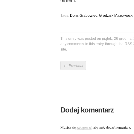
oknem.
Tags:
Dom
,
Grabówiec
,
Grodzisk Mazowiecki
This entry was posted on piątek, 26 grudnia,
any comments to this entry through the
RSS 
site.
←
Previous
Dodaj komentarz
Musisz się
zalogować
, aby móc dodać komentarz.