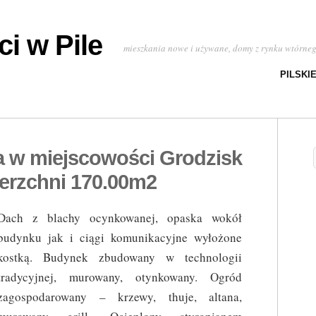
i w Pile
mieszkania nowe i używane, domy z rynku wtórne
PILSKI
 w miejscowości Grodzisk
erzchni 170.00m2
Dach z blachy ocynkowanej, opaska wokół
budynku jak i ciągi komunikacyjne wyłożone
kostką. Budynek zbudowany w technologii
tradycyjnej, murowany, otynkowany. Ogród
zagospodarowany – krzewy, thuje, altana,