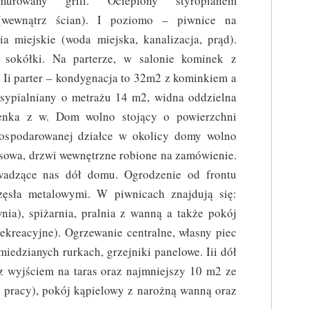
murowany grill. Ocieplony styropianem
(wewnątrz ścian). I poziomo – piwnice na
a miejskie (woda miejska, kanalizacja, prąd).
 sokółki. Na parterze, w salonie kominek z
. Ii parter – kondygnacja to 32m2 z kominkiem a
 sypialniany o metrażu 14 m2, widna oddzielna
enka z w. Dom wolno stojący o powierzchni
ospodarowanej działce w okolicy domy wolno
psowa, drzwi wewnętrzne robione na zamówienie.
wadzące nas dół domu. Ogrodzenie od frontu
zęsła metalowymi. W piwnicach znajdują się:
nia), spiżarnia, pralnia z wanną a także pokój
ekreacyjne). Ogrzewanie centralne, własny piec
miedzianych rurkach, grzejniki panelowe. Iii dół
z wyjściem na taras oraz najmniejszy 10 m2 ze
 pracy), pokój kąpielowy z narożną wanną oraz