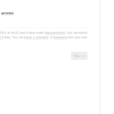
,
sprzedaż
 2014 at 04:01 and is filed under
Nieruchomości
. You can follow
2.0
feed. You can
leave a comment
, or
trackback
from your own
Next
→