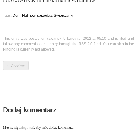
/MAZOWIECKIE/miński/Halinów/Halinów
Tags:
Dom
,
Halinów
,
sprzedaż
,
Świerczynki
This entry was posted on czwartek, 5 kwietnia, 2012 at 05:10 and is filed un
follow any comments to this entry through the
RSS 2.0
feed. You can skip to t
Pinging is currently not allowed.
←
Previous
Dodaj komentarz
Musisz się
zalogować
, aby móc dodać komentarz.