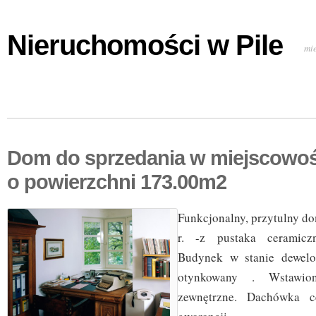
Nieruchomości w Pile
mi
Dom do sprzedania w miejscowoś
o powierzchni 173.00m2
Funkcjonalny, przytulny 
r. -z pustaka cerami
Budynek w stanie dewelo
otynkowany . Wstawi
zewnętrzne. Dachówka c