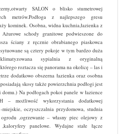
rny,otwarty SALON o blisko stumetrowej
ech metrów.Podłoga z najlepszego gresu
duży kominek. Osobna, widna kuchnia,łazienka z
. Ażurowe schody granitowe podwieszone do
sza ściany z ręcznie obrabianego piaskowca
sytuowane są cztery pokoje w tym bardzo duża
 klimatyzowana sypialnia z oryginalną
tórego roztacza się panorama na okolicę – las i
trze dodatkowo obszerna łazienka oraz osobna
 posiadają skosy także powierzchnia podłogi jest
i domu.) Na podłogach pokoi panele w łazience
H – możliwość wykorzystania dodatkowej
-miejskie, oczyszczalnia przydomowa, studnia
ogrodu ,ogrzewanie – własny piec olejowy z
 ,kaloryfery panelowe. Wydajne stałe łącze