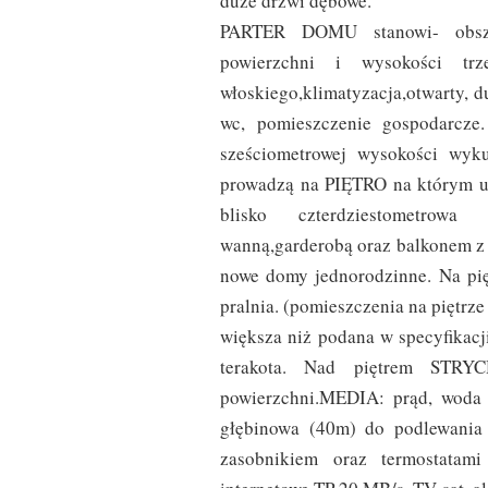
duże drzwi dębowe.
PARTER DOMU stanowi- obsze
powierzchni i wysokości trz
włoskiego,klimatyzacja,otwarty, 
wc, pomieszczenie gospodarcze
sześciometrowej wysokości wyku
prowadzą na PIĘTRO na którym u
blisko czterdziestometrowa
wanną,garderobą oraz balkonem z k
nowe domy jednorodzinne. Na pię
pralnia. (pomieszczenia na piętrze
większa niż podana w specyfikacj
terakota. Nad piętrem STRYC
powierzchni.MEDIA: prąd, woda 
głębinowa (40m) do podlewania 
zasobnikiem oraz termostatami