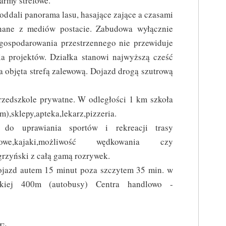
army strefowe.
oddali panorama lasu, hasające zające a czasami
nane z mediów postacie. Zabudowa wyłącznie
gospodarowania przestrzennego nie przewiduje
ia projektów. Działka stanowi najwyższą cześć
ła objęta strefą zalewową. Dojazd drogą szutrową
rzedszkole prywatne. W odległości 1 km szkoła
,sklepy,apteka,lekarz,pizzeria.
do uprawiania sportów i rekreacji trasy
rtowe,kajaki,możliwość wędkowania czy
grzyński z całą gamą rozrywek.
jazd autem 15 minut poza szczytem 35 min. w
jskiej 400m (autobusy) Centra handlowo -