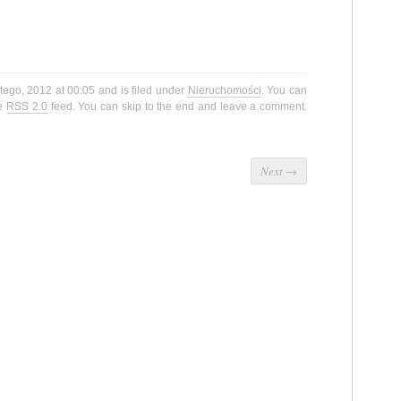
tego, 2012 at 00:05 and is filed under
Nieruchomości
. You can
he
RSS 2.0
feed. You can skip to the end and leave a comment.
Next
→