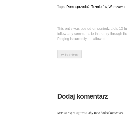
Tags:
Dom
,
sprzedaż
,
Trzmielów
,
Warszawa
This entry was posted on poniedziałek, 13 lu
follow any comments to this entry through t
Pinging is currently not allowed.
←
Previous
Dodaj komentarz
Musisz się
zalogować
, aby móc dodać komentarz.