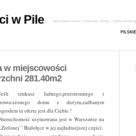
i w Pile
mieszkania nowe i używane, domy z rynku wtórne
PILSKI
a w miejscowości
rzchni 281.40m2
Jeśli szukasz ładnego,przestronnego i
nowoczesnego domu z dużym,zadbanym
ogrodem ta oferta jest dla Ciebie !
Nieruchomość usytuowana jest w Warszawie na
„Zielonej ” Białołęce w jej najładniejszej części.