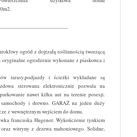
Powierzchnia użytkowa domu
50m2.
_________________________
rokliwy ogród z dojrzałą roślinnością tworzącą
a oryginalne ogrodzenie wykonane z piaskowca i
w tarasy,podjazdy i ścieżki wykładane są
zdowa sterowana elektronicznie pozwala na
arkowanie nawet kilku aut na terenie posesji.
 samochody i drewno. GARAŻ na jeden duży
cze z wewnętrznym wejściem do domu.
ówka francuska Hugenot. Wykończenie tynkiem
oraz witryny z drzewa mahoniowego. Solidne,