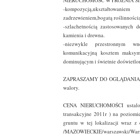
NIERUCHOMOŚĆ WYRÓŻNIA SI
-kompozycją,ukształtowan
zadrzewieniem,bogatą roślinności
-szlachetnością zastosowanych
kamienia i drewna.
-niezwykle przestronnym wn
komunikacyjną kosztem maksym
dominującym i świetnie doświetlo
ZAPRASZAMY DO OGLĄDANIA osob
walory.
CENA NIERUCHOMOŚCI ustalona
transakcyjne 2011r ) na poziomi
gruntu w tej lokalizacji wraz z
/MAZOWIECKIE/warszawski/Wars