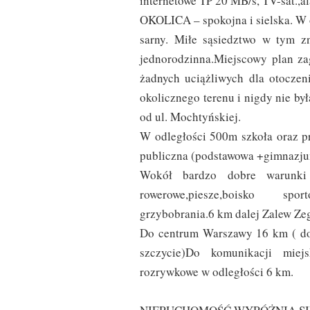
internetowe TP 20 MB/s, TV-sat.,al
OKOLICA – spokojna i sielska. W 
sarny. Miłe sąsiedztwo w tym z
jednorodzinna.Miejscowy plan za
żadnych uciążliwych dla otoczen
okolicznego terenu i nigdy nie by
od ul. Mochtyńskiej.
W odległości 500m szkoła oraz p
publiczna (podstawowa +gimnazjum)
Wokół bardzo dobre warunki 
rowerowe,piesze,boisko spo
grzybobrania.6 km dalej Zalew Ze
Do centrum Warszawy 16 km ( do
szczycie)Do komunikacji mie
rozrywkowe w odległości 6 km.