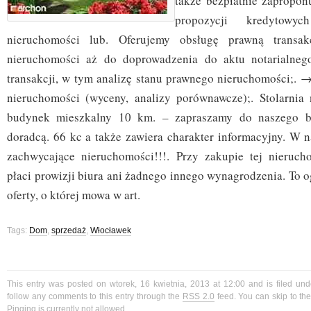
także bezpłatnie zapropon
propozycji kredytowy
nieruchomości lub. Oferujemy obsługę prawną transak
nieruchomości aż do doprowadzenia do aktu notarialne
transakcji, w tym analizę stanu prawnego nieruchomości;. 
nieruchomości (wyceny, analizy porównawcze);. Stolarnia 
budynek mieszkalny 10 km. – zapraszamy do naszego bi
doradcą. 66 kc a także zawiera charakter informacyjny. W 
zachwycające nieruchomości!!!. Przy zakupie tej nieruch
płaci prowizji biura ani żadnego innego wynagrodzenia. To o
oferty, o której mowa w art.
Tags:
Dom
,
sprzedaż
,
Włocławek
This entry was posted on wtorek, 16 kwietnia, 2013 at 12:00 and is filed un
follow any comments to this entry through the
RSS 2.0
feed. You can skip to t
Pinging is currently not allowed.