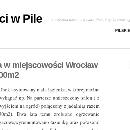
i w Pile
mieszkania nowe i używane, domy z rynku wtórne
PILSKI
a w miejscowości Wrocław
.00m2
Obok usytuowany mała łazienka, w której można
wykąpać np. Na parterze umieszczony salon ( z
wyjściem na ogród) połączony z jadalnią( razem
30m2). Dwa lata temu zrobiono ogrzewanie
gazowe,wyremontowano łazienkę oraz położono