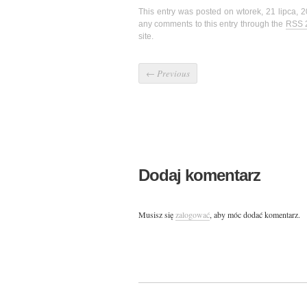
This entry was posted on wtorek, 21 lipca, 2
any comments to this entry through the
RSS 
site.
←
Previous
Dodaj komentarz
Musisz się
zalogować
, aby móc dodać komentarz.