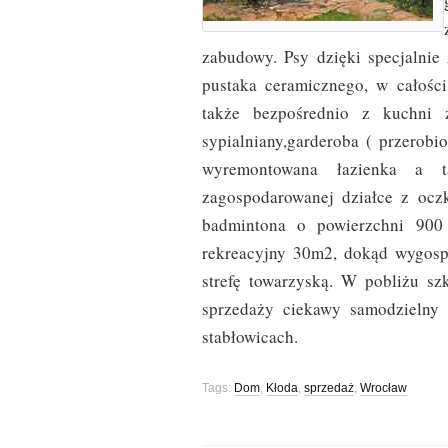
zabudowy. Psy dzięki specjalnie
pustaka ceramicznego, w całośc
także bezpośrednio z kuchni 
sypialniany,garderoba ( przerobi
wyremontowana łazienka a t
zagospodarowanej działce z oc
badmintona o powierzchni 900
rekreacyjny 30m2, dokąd wygospo
strefę towarzyską. W pobliżu szk
sprzedaży ciekawy samodzielny
stabłowicach.
Tags:
Dom
,
Kłoda
,
sprzedaż
,
Wrocław