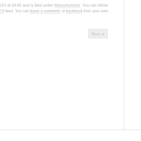
015 at 04:00 and is filed under
Nieruchomości
. You can follow
2.0
feed. You can
leave a comment
, or
trackback
from your own
Next
→