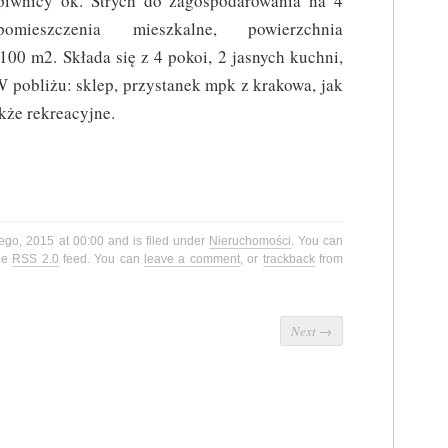
piwnicy ok. Strych do zagospodarowania na 4
pomieszczenia mieszkalne, powierzchnia
100 m2. Składa się z 4 pokoi, 2 jasnych kuchni,
W pobliżu: sklep, przystanek mpk z krakowa, jak
akże rekreacyjne.
tego, 2015 at 00:00 and is filed under
Nieruchomości
. You can
the
RSS 2.0
feed. You can
leave a comment
, or
trackback
from
Next
→