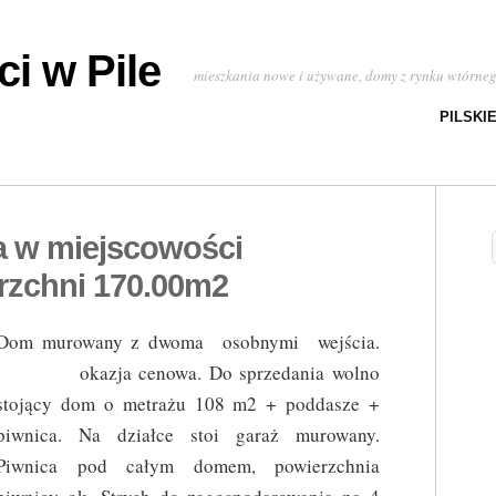
i w Pile
mieszkania nowe i używane, domy z rynku wtórne
PILSKI
a w miejscowości
rzchni 170.00m2
Dom murowany z dwoma osobnymi wejścia.
okazja cenowa. Do sprzedania wolno
stojący dom o metrażu 108 m2 + poddasze +
piwnica. Na działce stoi garaż murowany.
Piwnica pod całym domem, powierzchnia