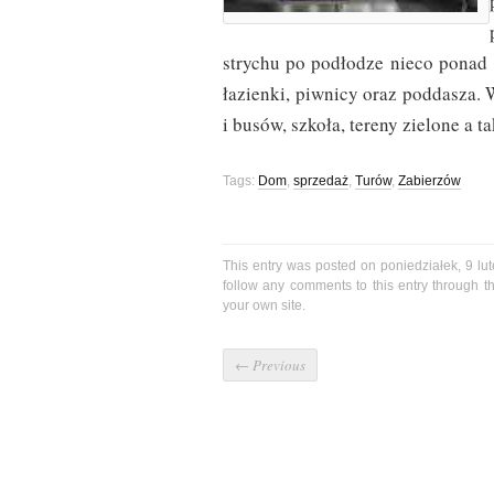
strychu po podłodze nieco ponad 
łazienki, piwnicy oraz poddasza. 
i busów, szkoła, tereny zielone a t
Tags:
Dom
,
sprzedaż
,
Turów
,
Zabierzów
This entry was posted on poniedziałek, 9 lu
follow any comments to this entry through 
your own site.
←
Previous