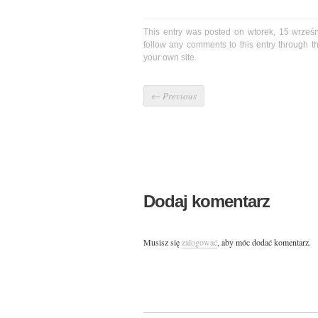
This entry was posted on wtorek, 15 wrześn
follow any comments to this entry through 
your own site.
←
Previous
Dodaj komentarz
Musisz się
zalogować
, aby móc dodać komentarz.