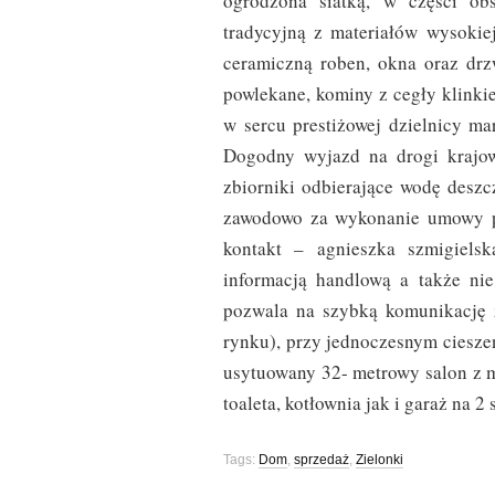
ogrodzona siatką, w części ob
tradycyjną z materiałów wysokie
ceramiczną roben, okna oraz drz
powlekane, kominy z cegły klinki
w sercu prestiżowej dzielnicy ma
Dogodny wyjazd na drogi krajow
zbiorniki odbierające wodę desz
zawodowo za wykonanie umowy po
kontakt – agnieszka szmigielsk
informacją handlową a także nie
pozwala na szybką komunikację
rynku), przy jednoczesnym ciesze
usytuowany 32- metrowy salon z m
toaleta, kotłownia jak i garaż na 
Tags:
Dom
,
sprzedaż
,
Zielonki