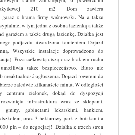
surowym stanie zamkniętym, o powierzchni
użytkowej 210 m2. Dom zawiera
garaż z bramą firmy wiśniowski. Na a także
sypialnie, w tym jedna z osobna łazienką a także
d garażem a także drugą łazienkę. Działka jest
nego podjazdu utwardzona kamieniem. Dojazd
nną. Wszystkie instalacje doprowadzono do
zacja). Poza całkowitą ciszą oraz brakiem ruchu
 umożliwia także bezpieczeństwo. Biuro nie
b nieaktualność ogłoszenia. Dojazd rowerem do
ierze zaledwie kilkanaście minut. W odległości
 centrum zielonek, dokąd do dyspozycji
ozwinięta infrastruktura wraz ze sklepami,
gminy, gabinetami lekarskimi, bankiem,
zedszkolem, oraz 3 hektarowy park z boiskami a
000 pln – do negocjacj!. Działka z trzech stron