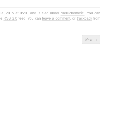
ia, 2015 at 05:01 and is filed under
Nieruchomości
. You can
the
RSS 2.0
feed. You can
leave a comment
, or
trackback
from
Next
→