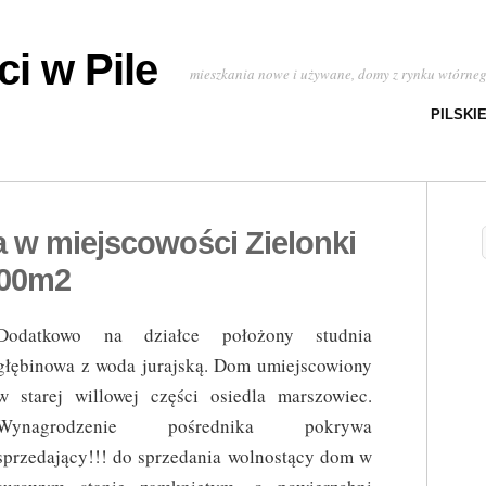
i w Pile
mieszkania nowe i używane, domy z rynku wtórne
PILSKI
 w miejscowości Zielonki
.00m2
Dodatkowo na działce położony studnia
głębinowa z woda jurajską. Dom umiejscowiony
w starej willowej części osiedla marszowiec.
Wynagrodzenie pośrednika pokrywa
sprzedający!!! do sprzedania wolnostący dom w