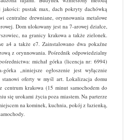
sadzona tujami. Budynek wzniesiony metodą
j jakości: pustak max, dach pokryty dachówką
wi centralne drewniane, orynnowania metalowe
erowej. Dom ulokowany jest na 7-arowej działce,
rszowiec, na granicy krakowa a także zielonek.
e a4 a także e7. Zainstalowano dwa pokaźne
czową z orynnowania. Pośrednik odpowiedzialny
średnictwa: michał górka (licencja nr: 6994)
a-górka „niniejsze ogłoszenie jest wyłącznie
 stanowi oferty w myśl art. Lokalizacja domu
 z centrum krakowa (15 minut samochodem do
niu się urokami życia poza miastem. Na parterze
iejscem na kominek, kuchnia, pokój z łazienką,
2 samochody.