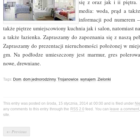
się z oraz jak i ii piętra
media: woda, prąd a takż
informacji pod numerem 
także piętrze umiejscowiony kuchnia jak i salon, natomiast na 
a także łazienka. Zapraszamy do zapoznania się z naszą pełn
Zapraszamy do prezentacji nieruchomości położonej w miej
gm. Na podłodze umieszczony jest marmur, gres polerowan
nowe, drewniane.
Tags:
Dom
,
dom jednorodzinny
,
Trojanowice
,
wynajem
,
Zielonki
This entry was posted on środa, 15 stycznia, 2014 at 00:00 and is filed under
Ni
any comments to this entry through the
RSS 2.0
feed. You can
leave a comment
site.
←
Previous