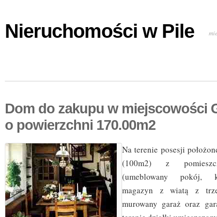
Nieruchomości w Pile
mi
Dom do zakupu w miejscowości
o powierzchni 170.00m2
Na terenie posesji położo
(100m2) z pomieszcz
(umeblowany pokój, ku
magazyn z wiatą z trze
murowany garaż oraz gar