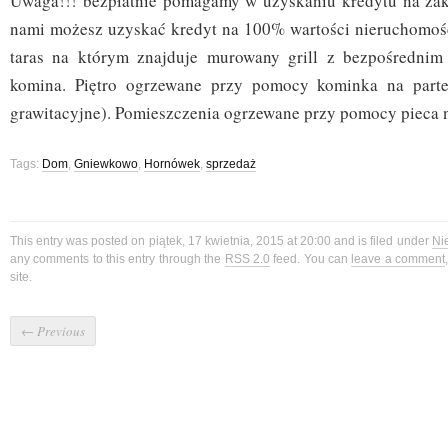
Uwaga!!! bezpłatnie pomagamy w uzyskaniu kredytu na zak
nami możesz uzyskać kredyt na 100% wartości nieruchomoś
taras na którym znajduje murowany grill z bezpośredni
komina. Piętro ogrzewane przy pomocy kominka na parte
grawitacyjne). Pomieszczenia ogrzewane przy pomocy pieca 
Tags:
Dom
,
Gniewkowo
,
Hornówek
,
sprzedaż
This entry was posted on piątek, 17 kwietnia, 2015 at 20:00 and is filed under
Ni
any comments to this entry through the
RSS 2.0
feed. You can
leave a comment
site.
←
Previous