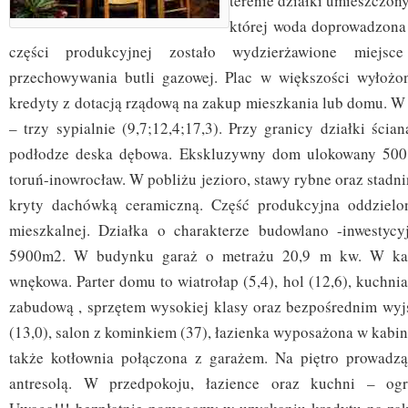
terenie działki umieszczony
której woda doprowadzona 
części produkcyjnej zostało wydzierżawione miejs
przechowywania butli gazowej. Plac w większości wyłożon
kredyty z dotacją rządową na zakup mieszkania lub domu. W 
– trzy sypialnie (9,7;12,4;17,3). Przy granicy działki ścia
podłodze deska dębowa. Ekskluzywny dom ulokowany 500
toruń-inowrocław. W pobliżu jezioro, stawy rybne oraz stadni
kryty dachówką ceramiczną. Część produkcyjna oddzielo
mieszkalnej. Działka o charakterze budowlano -inwestycy
5900m2. W budynku garaż o metrażu 20,9 m kw. W ka
wnękowa. Parter domu to wiatrołap (5,4), hol (12,6), kuchni
zabudową , sprzętem wysokiej klasy oraz bezpośrednim wyjś
(13,0), salon z kominkiem (37), łazienka wyposażona w kabin
także kotłownia połączona z garażem. Na piętro prowadz
antresolą. W przedpokoju, łazience oraz kuchni – ogr