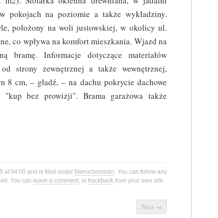
2 m2). Stolarka okienna drewniana, w jadalni
 w pokojach na poziomie a także wykładziny.
e, położony na woli justowskiej, w okolicy ul.
one, co wpływa na komfort mieszkania. Wjazd na
zną bramę. Informacje dotyczące materiałów
od strony zewnętrznej a także wewnętrznej,
em 8 cm, – gładź, – na dachu pokrycie dachowe
e "kup bez prowizji". Brama garażowa także
5 at 04:00 and is filed under
Nieruchomości
. You can follow any
eed. You can
leave a comment
, or
trackback
from your own site.
Next
→