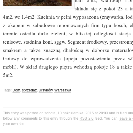
hall 6m2, wiatrołap 1,5
składa się z pokoi 23 a t
4m2, wc 1,4m2. Kuchnia w pełni wyposażona (zmywarka, lod
z okapem w zabudowie renomowanych firm typu bosch, e
terenie osiedla dużo zieleni, w bliskiej odległości stacja
tenisowe, stadnina koni, sggw. Segment środkowy, przestronny
smakiem a także znaczną dbałością w doborze materiał
Gotowy do wprowadzenia (opcja pozostawienia przez wła
mebli). W skład drugiego piętra wchodzą pokoje 18 a także 
5m2.
Tags:
Dom
,
sprzedaż
,
Ursynów
,
Warszawa
This entry was posted on sobota, 10 października, 2015 at 20:03 and is filed u
follow any comments to this entry through the
RSS 2.0
feed. You can
leave a
your own site.