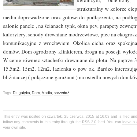
keramzytu, ocieplony
strukturalny w kolorze ciep
media doprowadzone oraz gotowe do podłączenia, na podło
salonie panele , na ścianach tynk, okna pcv, parapety zewnęt
kaloryfery, schody drewniane modrzewiowe, piec na ekogrosz
komunikacyjne z wrocławiem. Okolica cicha oraz spokojna
domów. Dom ogrodzony klinkierem, droga na posesji wyłożo
W cenie również sztachetki drewniane do płotu. Na piętrze 
15,5m2, 15m2, 12m2, łazienka o pow ok. Bardzo interesuj
bliźniaczej ( połączone garażami ) na osiedlu nowych domkó
Tags:
Długołęka
,
Dom
,
Modła
,
sprzedaż
This entry was posted on czwartek, 25 czerwca, 2015 at 16:03 and is filed un
follow any comments to this entry through the
RSS 2.0
feed. You can
leave a
your own site.