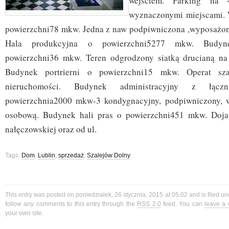
wejściem. Parking na
wyznaczonymi miejscami.
powierzchni78 mkw. Jedna z naw podpiwniczona ,wyposażon
Hala produkcyjna o powierzchni5277 mkw. Budyn
powierzchni36 mkw. Teren odgrodzony siatką drucianą na 
Budynek portrierni o powierzchni15 mkw. Operat sz
nieruchomości. Budynek administracyjny z łącz
powierzchnia2000 mkw-3 kondygnacyjny, podpiwniczony,
osobową. Budynek hali pras o powierzchni451 mkw. Doja
nałęczowskiej oraz od ul.
Tags:
Dom
,
Lublin
,
sprzedaż
,
Szalejów Dolny
This entry was posted on poniedziałek, 26 stycznia, 2015 at 05:02 and is filed u
follow any comments to this entry through the
RSS 2.0
feed. You can
leave a
your own site.