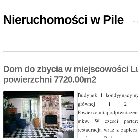
Nieruchomości w Pile
mi
Dom do zbycia w miejscowości Lu
powierzchni 7720.00m2
Budynek 1 kondygnacyjny,
głównej i 2 na
Powierzchniapodpiwniczen
mkw. W częsci partero
restauracja wraz z zaple