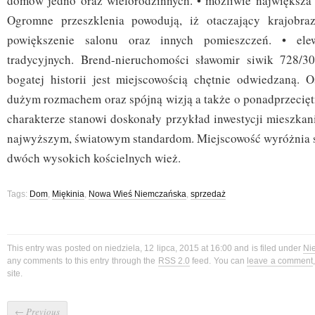
domów jedno oraz wielorodzinnych. • możliwie największa 
Ogromne przeszklenia powodują, iż otaczający krajobra
powiększenie salonu oraz innych pomieszczeń. • ele
tradycyjnych. Brend-nieruchomości sławomir siwik 728/30
bogatej historii jest miejscowością chętnie odwiedzaną. O
dużym rozmachem oraz spójną wizją a także o ponadprzecięt
charakterze stanowi doskonały przykład inwestycji mieszkan
najwyższym, światowym standardom. Miejscowość wyróżnia s
dwóch wysokich kościelnych wież.
Tags:
Dom
,
Miękinia
,
Nowa Wieś Niemczańska
,
sprzedaż
This entry was posted on niedziela, 12 lipca, 2015 at 16:00 and is filed under
Ni
any comments to this entry through the
RSS 2.0
feed. You can
leave a comment
site.
←
Previous