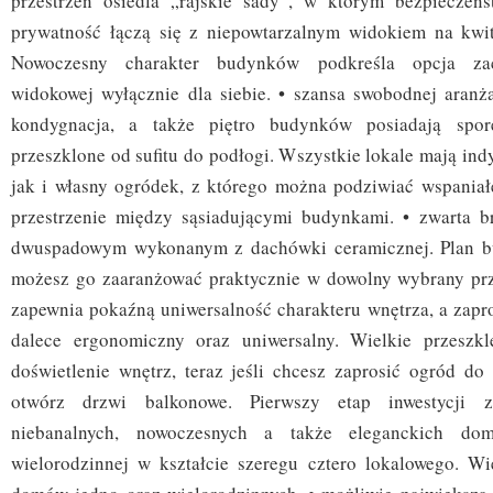
przestrzeń osiedla „rajskie sady”, w którym bezpieczeńs
prywatność łączą się z niepowtarzalnym widokiem na kwi
Nowoczesny charakter budynków podkreśla opcja za
widokowej wyłącznie dla siebie. • szansa swobodnej aranż
kondygnacja, a także piętro budynków posiadają spor
przeszklone od sufitu do podłogi. Wszystkie lokale mają ind
jak i własny ogródek, z którego można podziwiać wspaniał
przestrzenie między sąsiadującymi budynkami. • zwarta 
dwuspadowym wykonanym z dachówki ceramicznej. Plan b
możesz go zaaranżować praktycznie w dowolny wybrany prz
zapewnia pokaźną uniwersalność charakteru wnętrza, a zapr
dalece ergonomiczny oraz uniwersalny. Wielkie przeszkl
doświetlenie wnętrz, teraz jeśli chcesz zaprosić ogród do
otwórz drzwi balkonowe. Pierwszy etap inwestycji 
niebanalnych, nowoczesnych a także eleganckich d
wielorodzinnej w kształcie szeregu cztero lokalowego. Wi