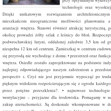
przy optymalnym wykorzys
technologii oraz wysokiej
Dzięki unikatowym rozwiązaniom architektoniczn
mieszkańcom nieograniczone możliwości planowania a
aranżacji wnętrza. Stanowi również atrakcję turystyczną, g
okolicę prowadzi żółty szlak z leśnicy do błoń. Rozpoczę
podwrocławskiej lutyni, oddalonej zaledwie 3,5 km od gr
niespełna 12 km od centrum. Zamieszkaj w centrum cudownej
się przyrodą nie wychodząc z domu. • przestrzeń oraz funkc
wnętrza. Osiedle zostało zaprojektowane na podstawie ind
najlepiej odpowiadającego naszym założeniom a przedsta
perspectiv s. Czyż nie jest przyjemnie wypocząć po trud
pięknym widokiem rozpościerającym się z ogrodu każdeg
przez potężne przeszklenia?. • najnowsze technologi
wentylacyjne – przyjazne dla środowiska. Pomagamy w ud
zakup nieruchomości. Są doskonale wkomponowane w do