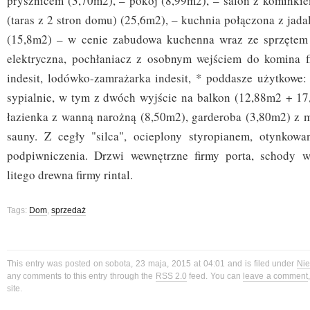
prysznicem (3,70m2), – pokój (8,99m2), – salon z kominkiem
(taras z 2 stron domu) (25,6m2), – kuchnia połączona z jadal
(15,8m2) – w cenie zabudowa kuchenna wraz ze sprzętem 
elektryczna, pochłaniacz z osobnym wejściem do komina f
indesit, lodówko-zamrażarka indesit, * poddasze użytkowe: 
sypialnie, w tym z dwóch wyjście na balkon (12,88m2 + 1
łazienka z wanną narożną (8,50m2), garderoba (3,80m2) z m
sauny. Z cegły "silca", ocieplony styropianem, otynkowa
podpiwniczenia. Drzwi wewnętrzne firmy porta, schody 
litego drewna firmy rintal.
Tags:
Dom
,
sprzedaż
This entry was posted on sobota, 23 maja, 2015 at 04:01 and is filed under
Ni
any comments to this entry through the
RSS 2.0
feed. You can
leave a comment
site.