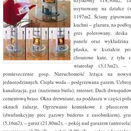
użytkowej 118,30m2, ca
usytuowany na działce (
1197m2. Ściany gipsowane
kuchni – glazura, na podło
gres polerowany, deska 
panele oraz wykładzina
płaska, w kształcie pro
(frontowe kute, z tyłu 
wiatrołap (3,13m2), – 
pomieszczenie gosp. Nieruchomość leżąca na now
jednorodzinnych. Ciepła woda – podgrzewana gazem. Uzbroje
kanalizacja, gaz (naziemna butla), internet. Dach dwuspad
cementową brass. Okna drewniane, na poddaszu w części poła
oknach żaluzje. Ogrzewanie kominkowe z płaszcze
(dwufunkcyjny piec gazowy buderus z zasobnikiem), grze
(5,16m2), – garaż (21,80m2), – pokój nad garażem (antresola)