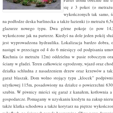
Parter domu obecnie nie e
się z 3 pokoi (o metraż
wykończonych tak samo, śc
na podłodze deska barlinecka a także łazienki (o metrażu 6,
glazurze nowego typu. Dwa górne pokoje (o pow 14,
wykończone jak na parterze. Kiedyś na dole jeden pokój słu
jest wyprowadzona hydraulika. Lokalizacja bardzo dobra,
nastąpi w przeciągu od 4 do 6 miesięcy od podpisania umo
Kuchnia (o metrażu 12m) oddzielna w pasie roboczym oraz
ściany w gładzi. Teren całkowicie ogrodzony, wjazd oraz cho
działka schludna z nasadzeniem drzew oraz krzewów a takż
garaż blaszak. Dom wolno stojący typu „klocek” podpiwni
użytkowej 115m, posadowiony na działce o powierzchni 63
szubin. W piwnicy mieści się garaż z kanałem, kotłownia a
gospodarcze. Pomagamy w uzyskaniu kredytu na zakup nieru
także klatka schodowa a także korytarz na piętrze wykończon