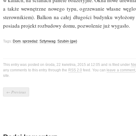
w kaflach, na ścianach panele boazeryjne. Okna nowe drewni
a także wewnętrzne nowego typu, ogrzewanie własne węglo
sterownikiem). Balkon na całej długości budynku wyłożony 
posiada projekt rozbudowy domu, pozwolenie już wygasło.
Tags:
Dom
,
sprzedaż
,
Sztynwag
,
Szubin (gw)
This entry was posted on środa, 22 kwietnia, 2015 at 12:05 and is filed under
Ni
any comments to this entry through the
RSS 2.0
feed. You can
leave a comment
site.
←
Previous