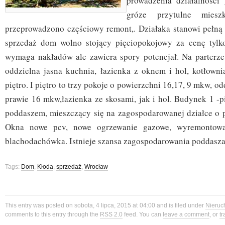
prowadzenia działalności
gróze przytulne miesz
przeprowadzono częściowy remont,. Działaka stanowi pełną 
sprzedaż dom wolno stojący pięciopokojowy za cenę tyl
wymaga nakładów ale zawiera spory potencjał. Na parterze
oddzielna jasna kuchnia, łazienka z oknem i hol, kotłowni
piętro. I piętro to trzy pokoje o powierzchni 16,17, 9 mkw, o
prawie 16 mkw,łazienka ze skosami, jak i hol. Budynek 1 -
poddaszem, mieszczący się na zagospodarowanej działce o
Okna nowe pcv, nowe ogrzewanie gazowe, wyremontow
blachodachówka. Istnieje szansa zagospodarowania poddasza
Tags:
Dom
,
Kłoda
,
sprzedaż
,
Wrocław
This entry was posted on sobota, 4 lipca, 2015 at 04:00 and is filed under
Nieruc
comments to this entry through the
RSS 2.0
feed. You can
leave a comment
, or
t