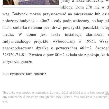
jasny a także słoneczny, 
sklepy. Dom 270 m2 w dos
wzg. Budynek można przystosować na mieszkanie lub dzia
położony budynek – 40m2 – cały podpiwniczony, po kapita
dach, stolarka okienna pcv, drzwi pcv, tynki, posadzki, oc
media. W domu jest także instalacja alarmowa; o
Indywidualnego projektu, wybudowany w 1995r. Wszys
zagospodarowana działka o powierzchni 461m2. Szczegó
52/320-71-81. Piwnica o pow 80m2 składa się z pokoju, kotłow
korytarza, garażu.
Tags:
Bydgoszcz
,
Dom
,
sprzedaż
This entry was posted on czwartek, 21 maja, 2015 at 20:02 and is filed under
Ni
any comments to this entry through the
RSS 2.0
feed. You can
leave a comment
site.