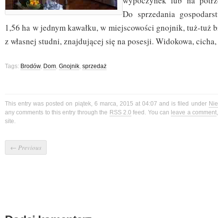
wypoczynek lub na potrze
Do sprzedania gospodars
1,56 ha w jednym kawałku, w miejscowości gnojnik, tuż-tuż 
z własnej studni, znajdującej się na posesji. Widokowa, cicha,
Tags:
Brodów
,
Dom
,
Gnojnik
,
sprzedaż
This entry was posted on piątek, 6 marca, 2015 at 04:07 and is filed under
Nie
any comments to this entry through the
RSS 2.0
feed. You can
leave a comment
site.
←
Previous