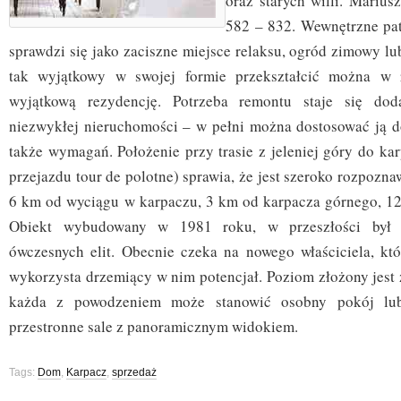
oraz starych willi. Mari
582 – 832. Wewnętrzne pat
sprawdzi się jako zaciszne miejsce relaksu, ogród zimowy lu
tak wyjątkowy w swojej formie przekształcić można w r
wyjątkową rezydencję. Potrzeba remontu staje się dod
niezwykłej nieruchomości – w pełni można dostosować ją d
także wymagań. Położenie przy trasie z jeleniej góry do karp
przejazdu tour de polotne) sprawia, że jest szeroko rozpozna
6 km od wyciągu w karpaczu, 3 km od karpacza górnego, 12 
Obiekt wybudowany w 1981 roku, w przeszłości był
ówczesnych elit. Obecnie czeka na nowego właściciela, któ
wykorzysta drzemiący w nim potencjał. Poziom złożony jest z
każda z powodzeniem może stanowić osobny pokój lub
przestronne sale z panoramicznym widokiem.
Tags:
Dom
,
Karpacz
,
sprzedaż