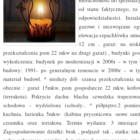
nieruchomość do sprzedaż
od stanu faktycznego, za
odpowiedzialności. Insta
gazowe ( niezwiązane ogr
elewacja:szpachlówka mine
12 cm , garaż: na niski
przekształcenia pom 22 mkw na drugi garaż) , budynki gos
wykończenia: budynek po modernizacji w 2006r – w tym
budowy: 1991- po generalnym remoncie w 2006r – w t
materiał budowl. * nieduży dół- szansa przekształcenia 
obecnie : garaż 15mkw, pom gospodarcze 22 mkw, kotło
(terrakota). Pokrycie dachu: blacha szwedzka trapezow
schodowa – wydzielona (schody:. * półpiętro:2 pomies
kuchnia, łazienka 5mkw- (kabina prysznicowa -nowe sanit
ceramika oraz terrakota. Termin wydania: 3 miesiące
Zagospodarowanie działki: brak , podjazd: tak , siatka: tak