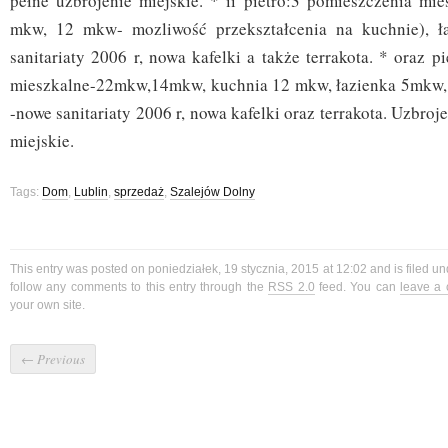
pełne uzbrojenie miejskie. * ii pietro:3 pomieszczenia mi
mkw, 12 mkw- mozliwość przekształcenia na kuchnie), ł
sanitariaty 2006 r, nowa kafelki a także terrakota. * oraz p
mieszkalne-22mkw,14mkw, kuchnia 12 mkw, łazienka 5mkw, 
-nowe sanitariaty 2006 r, nowa kafelki oraz terrakota. Uzbroj
miejskie.
Tags:
Dom
,
Lublin
,
sprzedaż
,
Szalejów Dolny
This entry was posted on poniedziałek, 19 stycznia, 2015 at 12:02 and is filed u
follow any comments to this entry through the
RSS 2.0
feed. You can
leave a
your own site.
←
Previous