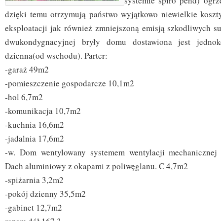
systemie spiro pehd) ogr
dzięki temu otrzymują państwo wyjątkowo niewielkie koszt
eksploatacji jak również zmniejszoną emisją szkodliwych su
dwukondygnacyjnej bryły domu dostawiona jest jednok
dzienna(od wschodu). Parter:
-garaż 49m2
-pomieszczenie gospodarcze 10,1m2
-hol 6,7m2
-komunikacja 10,7m2
-kuchnia 16,6m2
-jadalnia 17,6m2
-w. Dom wentylowany systemem wentylacji mechanicznej 
Dach aluminiowy z okapami z poliwęglanu. C 4,7m2
-spiżarnia 3,2m2
-pokój dzienny 35,5m2
-gabinet 12,7m2