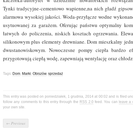
kaczorka-autorytet w dziedzinie nowatorskich rozwiązań 
Tynki tradycyjne-cementowo wapienne,na nich gładź gipsowa
alarmowa wysokiej jakości. Woda-przyłącze wodne wykonane
usytuowanej za garażem. Oferując państwu optymalny komf
łatwych do policzenia, niskich kosztach ogrzewania. Elew
silikonowym plus elementy drewniane. Dom mieszkalny jed
dwustanowiskowym. Nowoczesne pompy ciepła bardzo efe
przygotowują ciepłą wodę, zapewniają wentylację oraz chłodz
Tags:
Dom
,
Marki
,
Obiszów
,
sprzedaż
This entry was posted on poniedziałek, 1 grudnia, 2014 at 00:02 and is filed u
follow any comments to this entry through the
RSS 2.0
feed. You can
leave a
your own site.
←
Previous