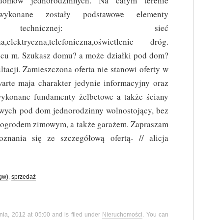
domów jednorodzinnych. Na całym terenie
wykonane zostały podstawowe elementy
y technicznej: sieć
a,elektryczna,telefoniczna,oświetlenie dróg.
cu m. Szukasz domu? a może działki pod dom?
tacji. Zamieszczona oferta nie stanowi oferty w
arte maja charakter jedynie informacyjny oraz
wykonane fundamenty żelbetowe a także ściany
wych pod dom jednorodzinny wolnostojący, bez
 ogrodem zimowym, a także garażem. Zapraszam
znania się ze szczegółową ofertą- // alicja
(gw)
,
sprzedaż
nia, 2012 at 05:00 and is filed under
Nieruchomości
. You can