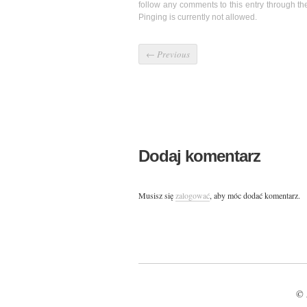
follow any comments to this entry through t
Pinging is currently not allowed.
←
Previous
Dodaj komentarz
Musisz się
zalogować
, aby móc dodać komentarz.
© 