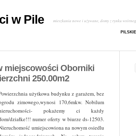
i w Pile
mieszkania nowe i używane, domy z rynku wtórne
PILSKI
 miejscowości Oborniki
ierzchni 250.00m2
Powierzchnia użytkowa budynku z garażem, bez
ogrodu zimowego,wynosi 170,6mkw. Nobilum
nieruchomości- pokażemy ci każdy
dom/działke!!! numer oferty w biurze ds-12503.
Nieruchomość umiejscowiona na nowym osiedlu