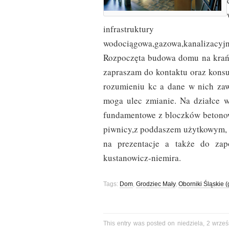
infrastruktur
wodociągowa,gazowa,kanalizacyjn
Rozpoczęta budowa domu na krań
zapraszam do kontaktu oraz konsul
rozumieniu kc a dane w nich zaw
moga ulec zmianie. Na działce 
fundamentowe z bloczków betono
piwnicy,z poddaszem użytkowym,
na prezentacje a także do zapo
kustanowicz-niemira.
Tags:
Dom
,
Grodziec Mały
,
Oborniki Śląskie 
This entry was posted on niedziela, 2 wrześ