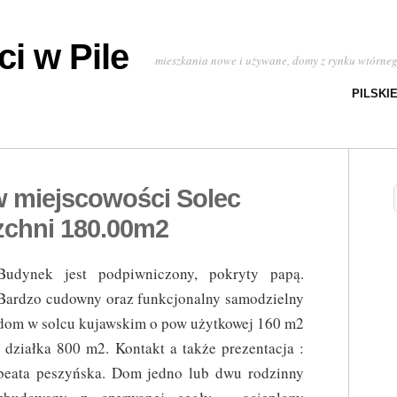
i w Pile
mieszkania nowe i używane, domy z rynku wtórne
PILSKI
 miejscowości Solec
zchni 180.00m2
Budynek jest podpiwniczony, pokryty papą.
Bardzo cudowny oraz funkcjonalny samodzielny
dom w solcu kujawskim o pow użytkowej 160 m2
, działka 800 m2. Kontakt a także prezentacja :
beata peszyńska. Dom jedno lub dwu rodzinny