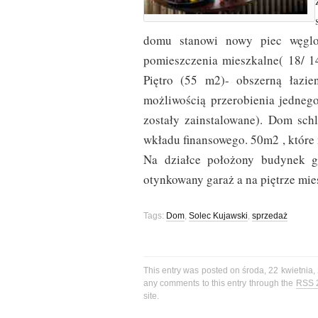
domu stanowi nowy piec węglo
pomieszczenia mieszkalne( 18/ 14
Piętro (55 m2)- obszerną łazie
możliwością przerobienia jedneg
zostały zainstalowane). Dom sc
wkładu finansowego. 50m2 , które 
Na działce położony budynek g
otynkowany garaż a na piętrze mie
Tags:
Dom
,
Solec Kujawski
,
sprzedaż
This entry was posted on środa, 22 kwietnia,
any comments to this entry through the
RSS 
site.