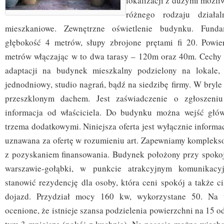
lokalizacji z dużymi możli
różnego rodzaju działa
mieszkaniowe. Zewnętrzne oświetlenie budynku. Fun
głębokość 4 metrów, słupy zbrojone prętami fi 20. Powie
metrów włączając w to dwa tarasy – 120m oraz 40m. Cechy
adaptacji na budynek mieszkalny podzielony na lokale, p
jednodniowy, studio nagrań, bądź na siedzibę firmy. W bryle
przeszklonym dachem. Jest zaświadczenie o zgłoszeni
informacja od właściciela. Do budynku można wejść głó
trzema dodatkowymi. Niniejsza oferta jest wyłącznie informa
uznawana za ofertę w rozumieniu art. Zapewniamy kompleks
z pozyskaniem finansowania. Budynek położony przy spokojn
warszawie-gołąbki, w punkcie atrakcyjnym komunikacy
stanowić rezydencję dla osoby, która ceni spokój a także c
dojazd. Przydział mocy 160 kw, wykorzystane 50. Na 
ocenione, że istnieje szansa podzielenia powierzchni na 15 