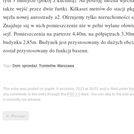
tym 3 mniejsze (pokój z kuchnią). Na posesję można wjecha
także wejść przez dwie furtki. Kilkaset metrów do stacji pk
węzła nowej aurostrady a2. Oferujemy tylko nieruchomości s
Znajduje się w nich pomieszczenie nie w pełni wylane ołowi
sejf. Pomieszczenia na parterze 4,40m, na półpiętrach 3,30m
budynku 2,85m. Budynek jest przystosowany do dużych obcią
został przystosowany do funkcji basenu.
Tags:
Dom
,
sprzedaż
,
Trzmielów
,
Warszawa
This entry was posted on piątek, 6 września, 2013 at 00:01 and is filed under
Ni
any comments to this entry through the
RSS 2.0
feed. You can skip to the end a
is currently not allowed.
←
Previous