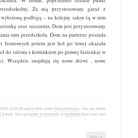
kuchnia. W domu, poprzednio działał punkt
przedszkolny. Za nią przystosowany garaż z
 wyłożoną podłogą – na kolejny salon śą w nim
łazienkę oraz suszarnia. Dom jest przystosowany
ania tam przedszkola. Dom na parterze posiada
i frontowych potem jest hol po lewej okazała
hol do salonu z kominkiem po prawej łazienka( w
lew). Wszędzie znajdują się nowe drzwi , nowe
 2014 at 04:00 and is filed under
Nieruchomości
. You can follow
2.0
feed. You can
leave a comment
, or
trackback
from your own
Next
→