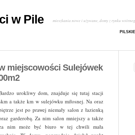
i w Pile
mieszkania nowe i używane, domy z rynku wtórne
PILSKI
w miejscowości Sulejówek
.00m2
Bardzo urokliwy dom, znajduje się tutaj stacji
skm a także km w sulejówku miłosnej. Na oraz
piętrze jest po prawej niemały salon z łazienką
oraz garderobą. Za nim salon mniejszy a także
za nim może być biuro w tej chwili mała