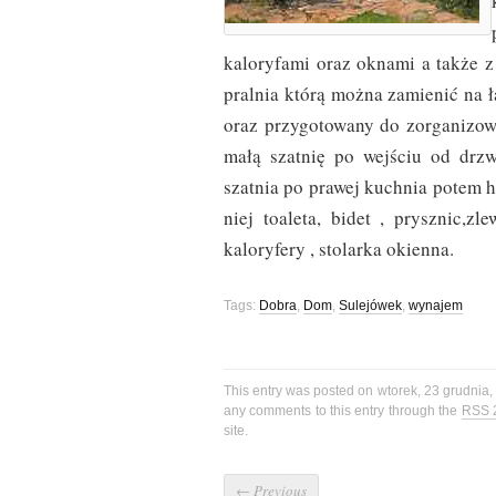
kaloryfami oraz oknami a także z
pralnia którą można zamienić na 
oraz przygotowany do zorganizow
małą szatnię po wejściu od drzw
szatnia po prawej kuchnia potem 
niej toaleta, bidet , prysznic,z
kaloryfery , stolarka okienna.
Tags:
Dobra
,
Dom
,
Sulejówek
,
wynajem
This entry was posted on wtorek, 23 grudnia,
any comments to this entry through the
RSS 
site.
←
Previous