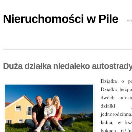
Nieruchomości w Pile
mi
Duża działka niedaleko autostrad
Działka o p
Działka bezpo
dwóch autost
działki 
jednorodzin
ładna, w ksz
bokach 67,