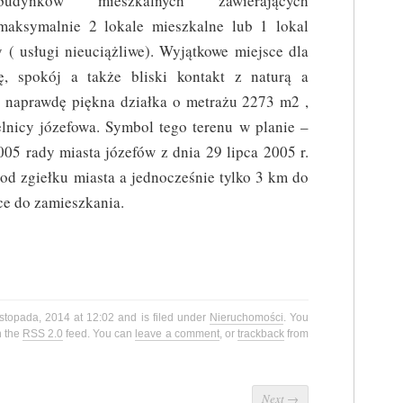
budynków mieszkalnych zawierających
maksymalnie 2 lokale mieszkalne lub 1 lokal
 ( usługi nieuciążliwe). Wyjątkowe miejsce dla
ę, spokój a także bliski kontakt z naturą a
! naprawdę piękna działka o metrażu 2273 m2 ,
elnicy józefowa. Symbol tego terenu w planie –
05 rady miasta józefów z dnia 29 lipca 2005 r.
d zgiełku miasta a jednocześnie tylko 3 km do
ce do zamieszkania.
istopada, 2014 at 12:02 and is filed under
Nieruchomości
. You
h the
RSS 2.0
feed. You can
leave a comment
, or
trackback
from
Next
→