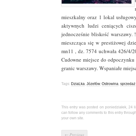
mieszkalny oraz 1 lokal usługowy
aktywnych ludzi ceniących cisz
jednocześnie bliskość warszawy. 
mieszcząca się w prestiżowej dzi
mn11 , dz. 7574 uchwała 426/4/20
Cudowne miejsce do odpoczynku o
granic warszawy. Wspaniałe miejs
Tags:
DziaLka
,
Józefów
,
Ostrowina
,
sprzedaż
This entry was posted on poniedziałek, 24 l
can follow any comments to this entry throug
your own site.
←
Previous