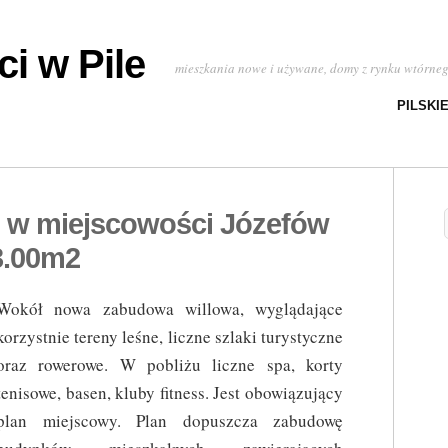
i w Pile
mieszkania nowe i używane, domy z rynku wtórne
PILSKI
 w miejscowości Józefów
3.00m2
Wokół nowa zabudowa willowa, wyglądające
korzystnie tereny leśne, liczne szlaki turystyczne
oraz rowerowe. W pobliżu liczne spa, korty
tenisowe, basen, kluby fitness. Jest obowiązujący
plan miejscowy. Plan dopuszcza zabudowę