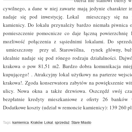
oferta nie stanowi oferty
cywilnego, a dane w niej zawarte mają jedynie charakter in
nadaje się pod inwestycję. Lokal mieszczący się na p
kamienicy. Do lokalu przynależy bardzo niemała piwnica 
pomieszczenie pomocnicze co daje łączną powierzchnię 
mozliwość połączenia z sąsiednimi lokalami. Do sprzed
umieszczony przy ul. Starowiślna, rynek główny, bulw
idealnie nadaje się pod rónego rodzaju działalności. Daj
krakowa o pow 81,51 m2. Bardzo dobra komunikacja miej
kupującego! . Atrakcyjny lokal użytkowy na parterze wejsci
krakowa!. Zgoda konserwatora zabytów na powiększenie wit
ulicy. Nowa okna a także drzwiowa. Oszczędź swój cza
bezpłatnie kredyty mieszkaniowe z oferty 26 banków 
Dodatkowe koszty (udział w remoncie kamienicy): 139 260 pl
Tags:
kamienica
,
Kraków
,
Lokal
,
sprzedaż
,
Stare Miasto