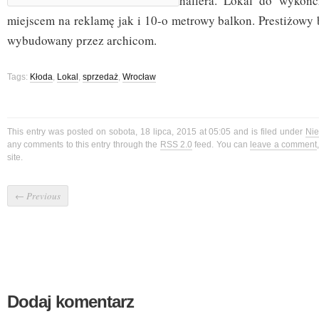
hallera. Lokal do wykońc
miejscem na reklamę jak i 10-o metrowy balkon. Prestiżowy
wybudowany przez archicom.
Tags:
Kłoda
,
Lokal
,
sprzedaż
,
Wrocław
This entry was posted on sobota, 18 lipca, 2015 at 05:05 and is filed under
Ni
any comments to this entry through the
RSS 2.0
feed. You can
leave a comment
site.
←
Previous
Dodaj komentarz