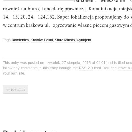
balkonem. Mieszkanie ś
również na biuro, kancelarię prawniczą. Komuinikacja miejska 
14, 15, 20, 24, 124,152. Super lokalizacja proponujemy do 
w centrum krakowa ul. ogrzewanie własne piecem gazowym 
Tags:
kamienica
,
Kraków
,
Lokal
,
Stare Miasto
,
wynajem
This entry was posted on czwartek, 27 sierpnia, 2015 at 04:01 and is filed un
follow any comments to this entry through the
RSS 2.0
feed. You can
leave a
your own site.
←
Previous