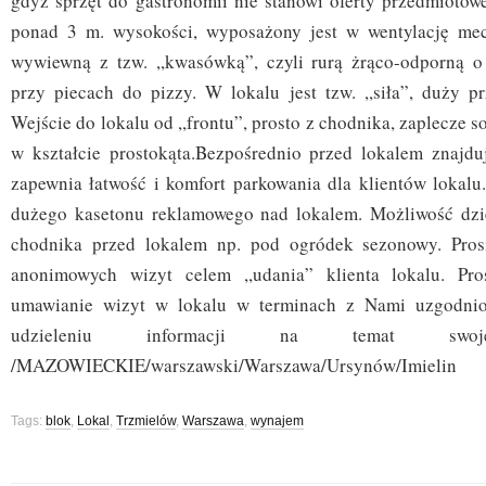
gdyż sprzęt do gastronomii nie stanowi oferty przedmiotow
ponad 3 m. wysokości, wyposażony jest w wentylację me
wywiewną z tzw. ,,kwasówką”, czyli rurą żrąco-odporną 
przy piecach do pizzy. W lokalu jest tzw. ,,siła”, duży p
Wejście do lokalu od ,,frontu”, prosto z chodnika, zaplecze so
w kształcie prostokąta.Bezpośrednio przed lokalem znajduj
zapewnia łatwość i komfort parkowania dla klientów lokal
dużego kasetonu reklamowego nad lokalem. Możliwość dzie
chodnika przed lokalem np. pod ogródek sezonowy. Pros
anonimowych wizyt celem ,,udania” klienta lokalu. Pro
umawianie wizyt w lokalu w terminach z Nami uzgodnio
udzieleniu informacji na temat swojej
/MAZOWIECKIE/warszawski/Warszawa/Ursynów/Imielin
Tags:
blok
,
Lokal
,
Trzmielów
,
Warszawa
,
wynajem