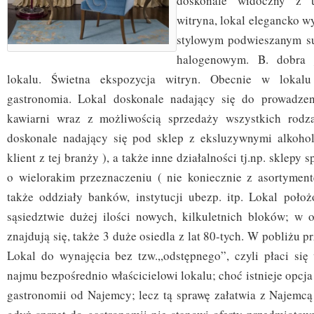
doskonale widoczny z u
witryna, lokal elegancko w
stylowym podwieszanym su
halogenowym. B. dobra 
lokalu. Świetna ekspozycja witryn. Obecnie w lokalu 
gastronomia. Lokal doskonale nadający się do prowadzeni
kawiarni wraz z możliwością sprzedaży wszystkich rodza
doskonale nadający się pod sklep z eksluzywnymi alkohol
klient z tej branży ), a także inne działalności tj.np. sklepy
o wielorakim przeznaczeniu ( nie koniecznie z asortymen
także oddziały banków, instytucji ubezp. itp. Lokal poł
sąsiedztwie dużej ilości nowych, kilkuletnich bloków; w 
znajdują się, także 3 duże osiedla z lat 80-tych. W pobliżu 
Lokal do wynajęcia bez tzw.,,odstępnego”, czyli płaci się
najmu bezpośrednio właścicielowi lokalu; choć istnieje opcja
gastronomii od Najemcy; lecz tą sprawę załatwia z Najemcą 